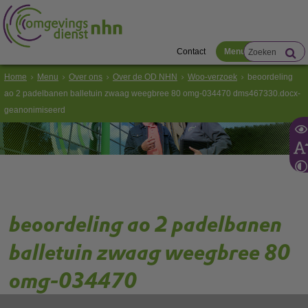
Contact
Menu
Home
Menu
Over ons
Over de OD NHN
Woo-verzoek
beoordeling
ao 2 padelbanen balletuin zwaag weegbree 80 omg-034470 dms467330.docx-
geanonimiseerd
beoordeling ao 2 padelbanen
balletuin zwaag weegbree 80
omg-034470