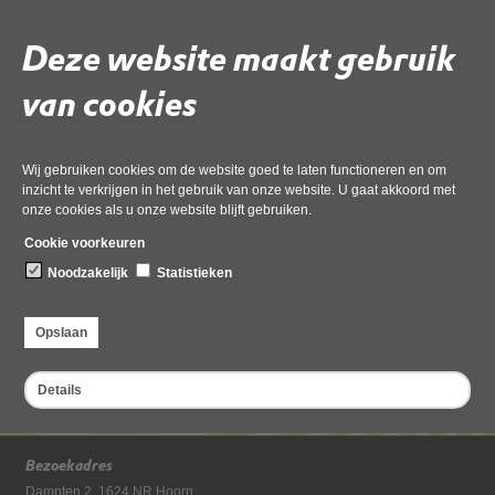
dms467330.docx-
geanonimiseerd
Deze website maakt gebruik
van cookies
Gebruik de onderstaande link om het document te downloaden.
Download ‘beoordeling ao 2 padelbanen balletuin zwaag weegbree 80
omg-034470 dms467330.docx-geanonimiseerd’,
Wij gebruiken cookies om de website goed te laten functioneren en om
02 juni 2026,
pdf
, 1MB
inzicht te verkrijgen in het gebruik van onze website. U gaat akkoord met
onze cookies als u onze website blijft gebruiken.
Cookie voorkeuren
Deel deze pagina
Noodzakelijk
Statistieken
Opslaan
Details
Bezoekadres
Dampten 2, 1624 NR Hoorn