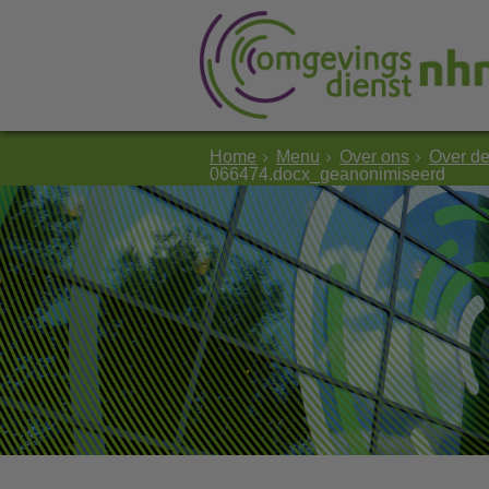
Home
Menu
Over ons
Over d
066474.docx_geanonimiseerd