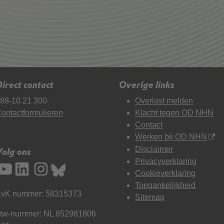
irect contact
Overige links
88-10 21 300
Overlast melden
ontactformulieren
Klacht tegen OD NHN
Contact
Werken bij OD NHN
Disclaimer
Volg ons
Privacyverklaring
Cookieverklaring
Toegankelijkheid
vK nummer: 58315373
Sitemap
tw-nummer: NL 852981806