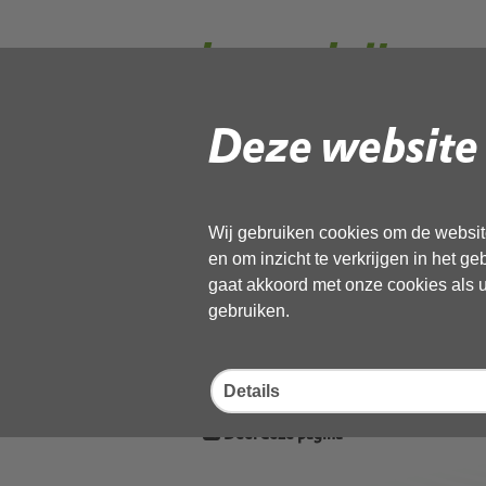
beoordeling a
80a zwaag 16
Deze website 
066474.docx_
Wij gebruiken cookies om de website
en om inzicht te verkrijgen in het g
Gebruik de onderstaande link om het
gaat akkoord met onze cookies als u 
gebruiken.
Download ‘beoordeling ao padel
066474.docx_geanonimiseerd’,
02 juni 2026,
pdf
, 511kB
Details
Deel deze pagina