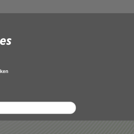
es
eken