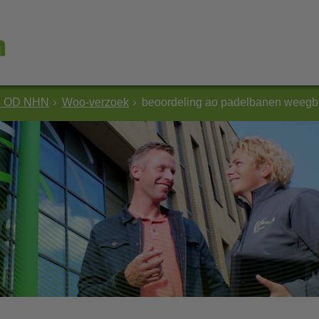
e OD NHN
Woo-verzoek
beoordeling ao padelbanen weegb