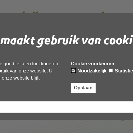
o padelbanen weegbree
 okt 2025 omg-
maakt gebruik van cooki
geanonimiseerd
 goed te laten functioneren
Cookie voorkeuren
ebruik van onze website. U
Noodzakelijk
Statisti
 document te downloaden.
onze website blijft
banen weegbree 80a zwaag 16 okt 2025 omg-
Opslaan