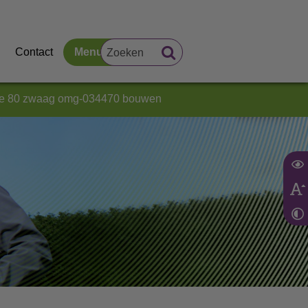
Contact
Menu
bree 80 zwaag omg-034470 bouwen