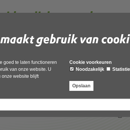
uid en licht weegbree
g-034470 bouwen
maakt gebruik van cooki
ocx-geanonimiseerd
 goed te laten functioneren
Cookie voorkeuren
ebruik van onze website. U
Noodzakelijk
Statisti
 document te downloaden.
onze website blijft
licht weegbree 80 zwaag omg-034470 bouwen
Opslaan