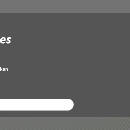
es
eken