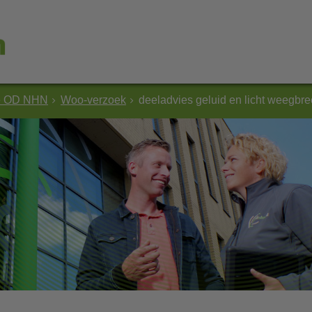
e OD NHN
Woo-verzoek
deeladvies geluid en licht weeg