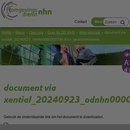
Contact
Menu
Home
Menu
Over ons
Over de OD NHN
Woo-verzoek
document via
xential_20240923_odnhn0000000796.docx_geanonimiseerd
document via
xential_20240923_odnhn0000
Gebruik de onderstaande link om het document te downloaden.
Download ‘document via