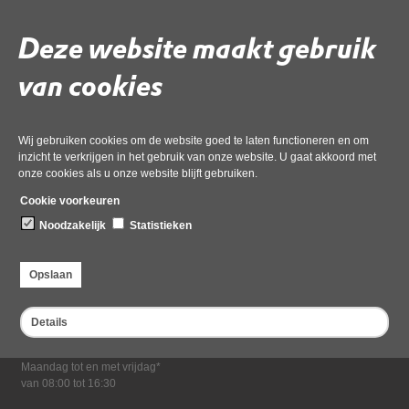
xential_20240923_odnhn0000000796.docx_geanonimiseerd’,
02 juni 2026,
pdf
, 415kB
Deze website maakt gebruik
van cookies
Deel deze pagina
Wij gebruiken cookies om de website goed te laten functioneren en om
inzicht te verkrijgen in het gebruik van onze website. U gaat akkoord met
onze cookies als u onze website blijft gebruiken.
Cookie voorkeuren
Noodzakelijk
Statistieken
Bezoekadres
Dampten 2, 1624 NR Hoorn
Opslaan
Postadres
Postbus 2095, 1620 EB Hoorn
Details
Openingstijden kantoor
Maandag tot en met vrijdag*
van 08:00 tot 16:30