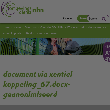
Contact
Menu
Home
Menu
Over ons
Over de OD NHN
Woo-verzoek
document via
xential koppeling_67.docx-geanonimiseerd
document via xential
koppeling_67.docx-
geanonimiseerd
Gebruik de onderstaande link om het document te downloaden.