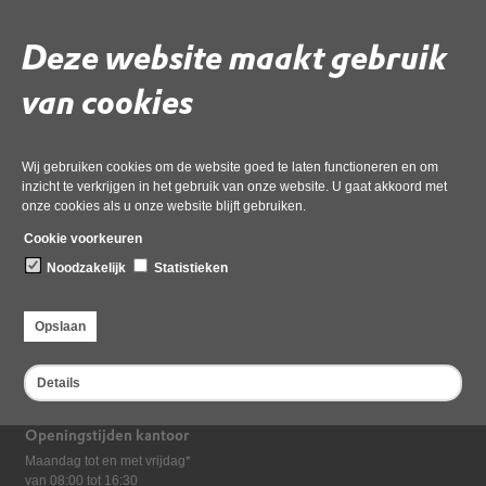
Download ‘document via xential koppeling_67.docx-geanonimiseerd’,
Deze website maakt gebruik
02 juni 2026,
pdf
, 282kB
van cookies
Deel deze pagina
Wij gebruiken cookies om de website goed te laten functioneren en om
inzicht te verkrijgen in het gebruik van onze website. U gaat akkoord met
onze cookies als u onze website blijft gebruiken.
Cookie voorkeuren
Noodzakelijk
Statistieken
Bezoekadres
Opslaan
Dampten 2, 1624 NR Hoorn
Postadres
Details
Postbus 2095, 1620 EB Hoorn
Openingstijden kantoor
Maandag tot en met vrijdag*
van 08:00 tot 16:30