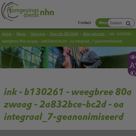
Contact
Menu
Home
Menu
Over ons
Over de OD NHN
Woo-verzoek
ink - b130261 -
weegbree 80a zwaag - 2a832bce-bc2d - oa integraal_7-geanonimiseerd
ink - b130261 - weegbree 80a
zwaag - 2a832bce-bc2d - oa
integraal_7-geanonimiseerd
Gebruik de onderstaande link om het document te downloaden.