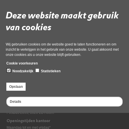
Download ‘ink - b130261 - weegbree 80a zwaag - 2a832bce-bc2d - oa
Deze website maakt gebruik
integraal_7-geanonimiseerd’,
02 juni 2026,
pdf
, 73kB
van cookies
Deel deze pagina
Wij gebruiken cookies om de website goed te laten functioneren en om
inzicht te verkrijgen in het gebruik van onze website. U gaat akkoord met
onze cookies als u onze website blijft gebruiken.
Cookie voorkeuren
Noodzakelijk
Statistieken
Opslaan
Bezoekadres
Dampten 2, 1624 NR Hoorn
Details
Postadres
Postbus 2095, 1620 EB Hoorn
Openingstijden kantoor
Maandag tot en met vrijdag*