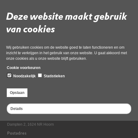
integraal_8-geanonimiseerd
Deze website maakt gebruik
Gebruik de onderstaande link om het document te downloaden.
van cookies
Download ‘ink - b130261 - weegbree 80a zwaag - verzoek
2024051701180 - oa integraal_8-geanonimiseerd’,
02 juni 2026,
pdf
, 1MB
Wij gebruiken cookies om de website goed te laten functioneren en om
inzicht te verkrijgen in het gebruik van onze website. U gaat akkoord met
onze cookies als u onze website blijft gebruiken.
Deel deze pagina
Cookie voorkeuren
Noodzakelijk
Statistieken
Opslaan
Details
Bezoekadres
Dampten 2, 1624 NR Hoorn
Postadres