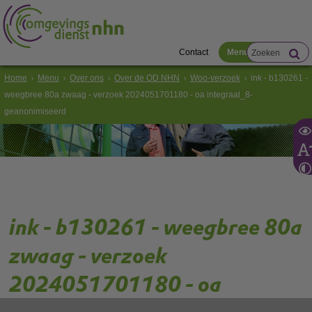
Contact
Menu
Home
Menu
Over ons
Over de OD NHN
Woo-verzoek
ink - b130261 -
weegbree 80a zwaag - verzoek 2024051701180 - oa integraal_8-
geanonimiseerd
ink - b130261 - weegbree 80a
zwaag - verzoek
2024051701180 - oa