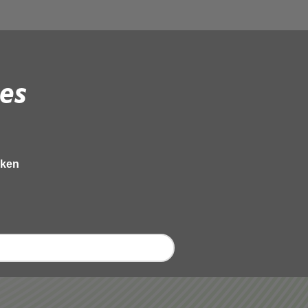
es
eken