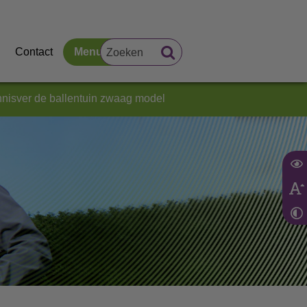
Contact
Menu
nnisver de ballentuin zwaag model