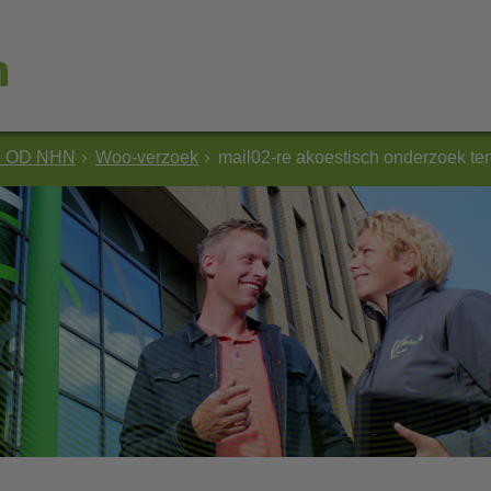
e OD NHN
Woo-verzoek
mail02-re akoestisch onderzoek te