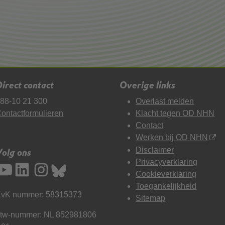
irect contact
Overige links
88-10 21 300
Overlast melden
ontactformulieren
Klacht tegen OD NHN
Contact
Werken bij OD NHN
Disclaimer
Volg ons
Privacyverklaring
Cookieverklaring
Toegankelijkheid
vK nummer: 58315373
Sitemap
tw-nummer: NL 852981806