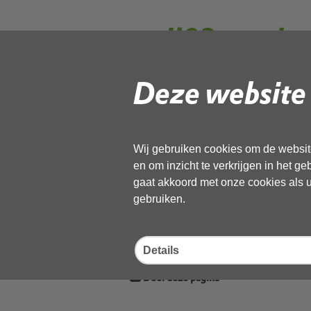
mail02-re ako
tennisver de 
Deze website 
omg-034470.
Wij gebruiken cookies om de website
en om inzicht te verkrijgen in het g
Gebruik de onderstaande link om het
gaat akkoord met onze cookies als u 
gebruiken.
Download ‘mail02-re akoestisch o
034470.msg_geanonimiseerd’,
02 juni 2026,
pdf
, 230kB
Details
Deel deze pagina