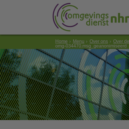
Home
Menu
Over ons
Over d
omg-034470.msg_geanonimiseerd