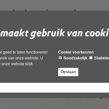
estisch onderzoek
ballentuin zwaag model
maakt gebruik van cooki
msg_geanonimiseerd
 goed te laten functioneren
Cookie voorkeuren
ebruik van onze website. U
Noodzakelijk
Statisti
 document te downloaden.
onze website blijft
nderzoek tennisver de ballentuin zwaag model omg-
Opslaan