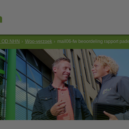
e OD NHN
Woo-verzoek
mail06-fw beoordeling rapport pa