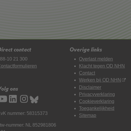
irect contact
Overige links
88-10 21 300
Overlast melden
ontactformulieren
Klacht tegen OD NHN
Contact
Werken bij OD NHN
Disclaimer
Volg ons
Privacyverklaring
Cookieverklaring
Toegankelijkheid
vK nummer: 58315373
Sitemap
tw-nummer: NL 852981806