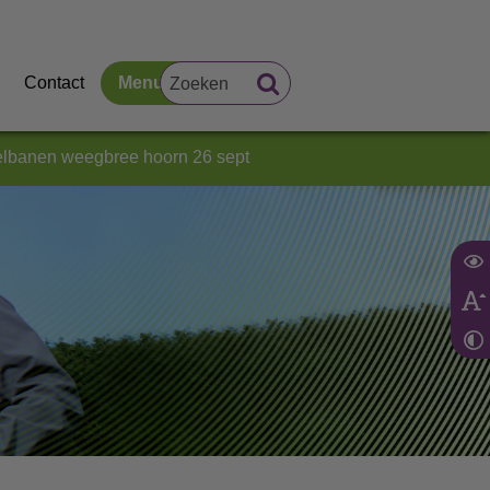
Contact
Menu
delbanen weegbree hoorn 26 sept