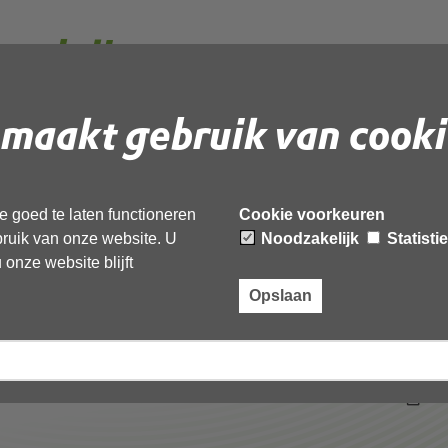
ordeling rapport
egbree hoorn 26 sept
maakt gebruik van cooki
msg_geanonimiseerd
 goed te laten functioneren
Cookie voorkeuren
ebruik van onze website. U
Noodzakelijk
Statisti
 document te downloaden.
onze website blijft
 rapport padelbanen weegbree hoorn 26 sept omg-
Opslaan