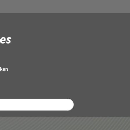
es
eken