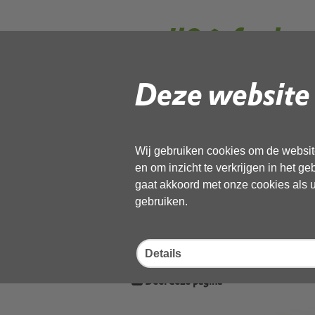
mail06-fw beo
padelbanen we
Deze website 
omg-038267.
Wij gebruiken cookies om de website
en om inzicht te verkrijgen in het g
Gebruik de onderstaande link om het
gaat akkoord met onze cookies als u 
gebruiken.
Download ‘mail06-fw beoordeling
038267.msg_geanonimiseerd’,
02 juni 2026,
pdf
, 180kB
Details
Deel deze pagina