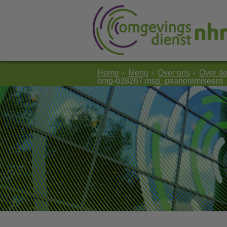
Home
Menu
Over ons
Over d
omg-038267.msg_geanonimiseerd