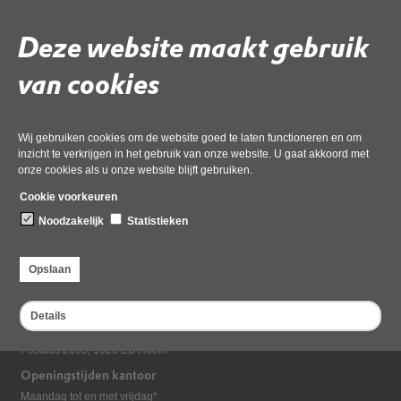
Download ‘mail12- re tv de ballentuin advies geluid en
Deze website maakt gebruik
licht.msg_geanonimiseerd’,
02 juni 2026,
pdf
, 187kB
van cookies
Deel deze pagina
Wij gebruiken cookies om de website goed te laten functioneren en om
inzicht te verkrijgen in het gebruik van onze website. U gaat akkoord met
onze cookies als u onze website blijft gebruiken.
Cookie voorkeuren
Noodzakelijk
Statistieken
Opslaan
Bezoekadres
Dampten 2, 1624 NR Hoorn
Details
Postadres
Postbus 2095, 1620 EB Hoorn
Openingstijden kantoor
Maandag tot en met vrijdag*