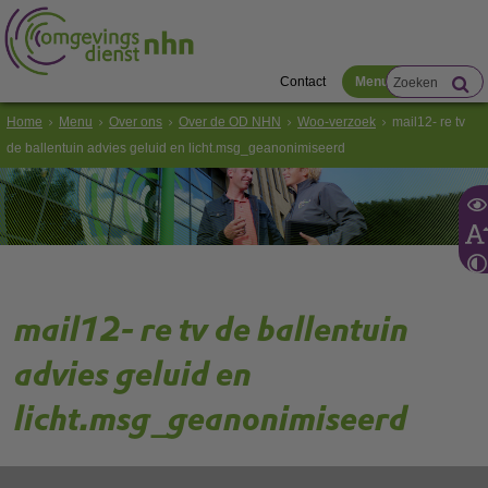
Contact
Menu
Home
Menu
Over ons
Over de OD NHN
Woo-verzoek
mail12- re tv
de ballentuin advies geluid en licht.msg_geanonimiseerd
mail12- re tv de ballentuin
advies geluid en
licht.msg_geanonimiseerd
Gebruik de onderstaande link om het document te downloaden.