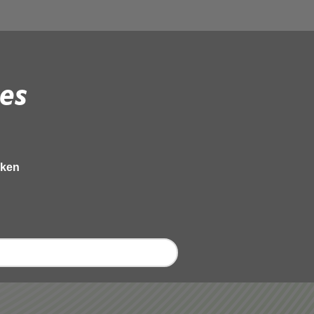
es
eken