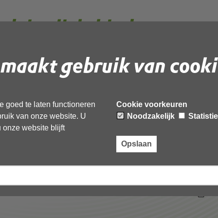
vies lichthinder
lbanen weegbree 80 a
maakt gebruik van cooki
)_geanonimiseerd
 goed te laten functioneren
Cookie voorkeuren
ebruik van onze website. U
Noodzakelijk
Statisti
 document te downloaden.
onze website blijft
hthinder plaatsen padelbanen weegbree 80 a
Opslaan