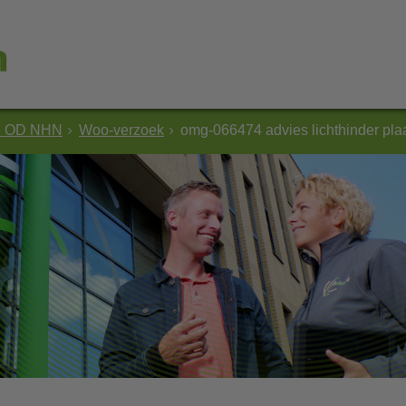
e OD NHN
Woo-verzoek
omg-066474 advies lichthinder pl