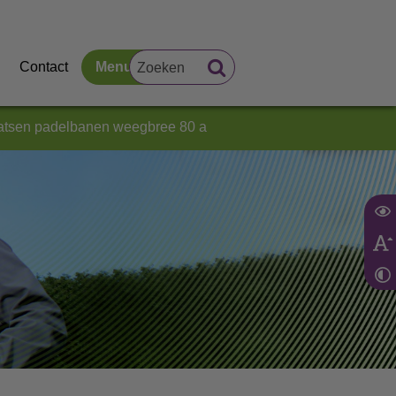
Contact
Menu
aatsen padelbanen weegbree 80 a