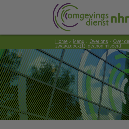
Home
Menu
Over ons
Over d
zwaag.docx(1)_geanonimiseerd