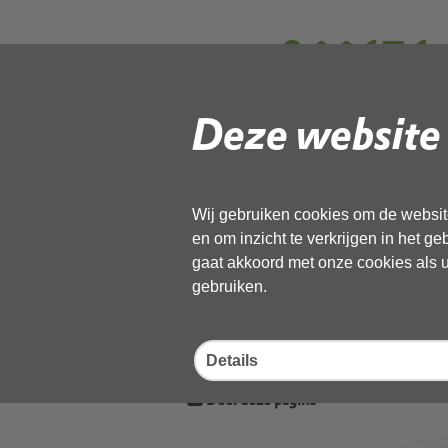
omg-066474 ad
plaatsen pade
Deze website 
zwaag.docx(1
Wij gebruiken cookies om de website
en om inzicht te verkrijgen in het g
Gebruik de onderstaande link om het
gaat akkoord met onze cookies als u 
gebruiken.
Download ‘omg-066474 advies lic
zwaag.docx(1)_geanonimiseerd’,
02 juni 2026,
pdf
, 421kB
Details
Deel deze pagina