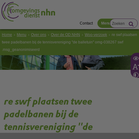
Contact
Menu
Home
Menu
Over ons
Over de OD NHN
Woo-verzoek
re swf plaatsen
twee padelbanen bij de tennisvereniging ''de balletuin'' omg-038267 swf
.msg_geanonimiseerd
re swf plaatsen twee
padelbanen bij de
tennisvereniging ''de