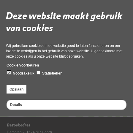
balletuin'' omg-038267 swf
.msg_geanonimiseerd
Deze website maakt gebruik
van cookies
Gebruik de onderstaande link om het document te downloaden.
Download ‘re swf plaatsen twee padelbanen bij de tennisvereniging ''de
balletuin'' omg-038267 swf .msg_geanonimiseerd’,
Wij gebruiken cookies om de website goed te laten functioneren en om
02 juni 2026,
pdf
, 233kB
inzicht te verkrijgen in het gebruik van onze website. U gaat akkoord met
onze cookies als u onze website blijft gebruiken.
Cookie voorkeuren
Deel deze pagina
Noodzakelijk
Statistieken
Opslaan
Details
Bezoekadres
Dampten 2, 1624 NR Hoorn