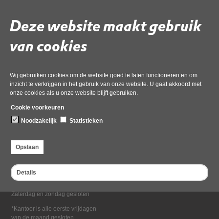
Deel deze pagina
Deze website maakt gebruik
van cookies
Wij gebruiken cookies om de website goed te laten functioneren en om
inzicht te verkrijgen in het gebruik van onze website. U gaat akkoord met
onze cookies als u onze website blijft gebruiken.
Bezoekadres
Cookie voorkeuren
Dampten 2, 1624 NR Hoorn
Noodzakelijk
Statistieken
Postadres
Postbus 2095, 1620 EB Hoorn
Opslaan
Openingstijden kantoor
Maandag tot en met vrijdag*
Details
van 08:00 tot 16:30
Zaterdag en zondag gesloten
*Kantoor is alle eerste vrijdagen
van de maand gesloten.