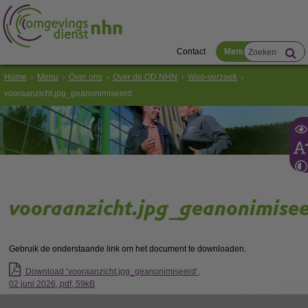
Contact
Menu
Home
Menu
Over ons
Over de OD NHN
Woo-verzoek
vooraanzicht.jpg_geanonimiseerd
vooraanzicht.jpg_geanonimise
Gebruik de onderstaande link om het document te downloaden.
Download ‘vooraanzicht.jpg_geanonimiseerd’,
02 juni 2026,
pdf
, 59kB