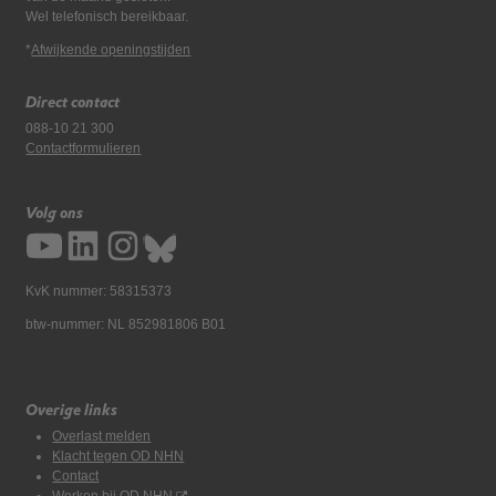
Wel telefonisch bereikbaar.
*
Afwijkende openingstijden
Direct contact
088-10 21 300
Contactformulieren
Volg ons
KvK nummer: 58315373
btw-nummer: NL 852981806 B01
Overige links
Overlast melden
Klacht tegen OD NHN
Contact