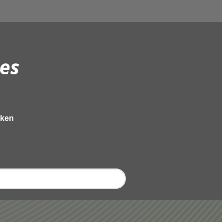
es
eken