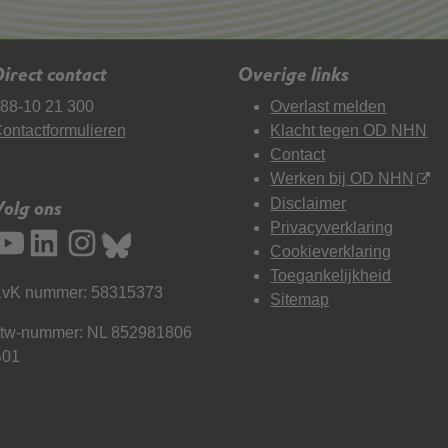
irect contact
Overige links
88-10 21 300
Overlast melden
ontactformulieren
Klacht tegen OD NHN
Contact
Werken bij OD NHN
Disclaimer
Volg ons
Privacyverklaring
Cookieverklaring
Toegankelijkheid
vK nummer: 58315373
Sitemap
tw-nummer: NL 852981806
B01