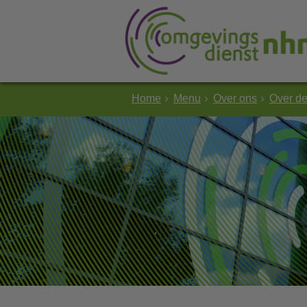
Home
Menu
Over ons
Over d