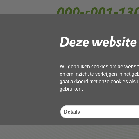
000-r001-130
Geanonimisee
Deze website 
Gebruik de onderstaande link om het
Wij gebruiken cookies om de website
Download ‘000-r001-1302398rnr-
en om inzicht te verkrijgen in het g
02 juni 2026,
pdf
, 11MB
gaat akkoord met onze cookies als u 
gebruiken.
Deel deze pagina
Details