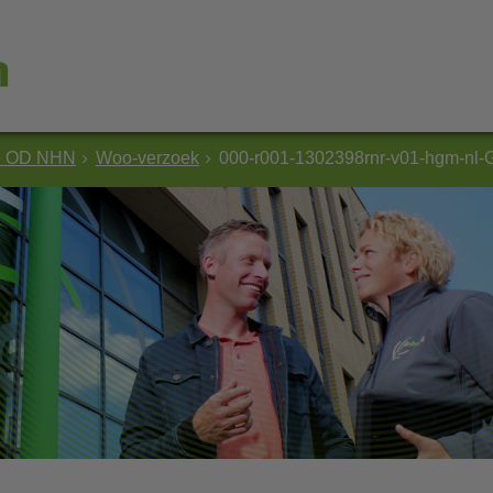
e OD NHN
Woo-verzoek
000-r001-1302398rnr-v01-hgm-nl-