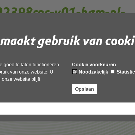
2398rnr-v01-hgm-nl-
rd
maakt gebruik van cooki
 document te downloaden.
 goed te laten functioneren
Cookie voorkeuren
v01-hgm-nl-Geanonimiseerd’,
ebruik van onze website. U
Noodzakelijk
Statisti
onze website blijft
Opslaan