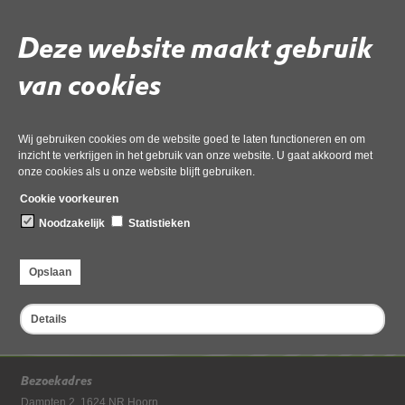
RTPjG6ZyWmMQ
28012021_geanonimiseerd
Deze website maakt gebruik
van cookies
Gebruik de onderstaande link om het document te downloaden.
Download ‘32. AERIUS-verschilberekening aanleg en gebruik 2027
RTPjG6ZyWmMQ 28012021_geanonimiseerd’,
Wij gebruiken cookies om de website goed te laten functioneren en om
24 maart 2026,
pdf
, 6MB
inzicht te verkrijgen in het gebruik van onze website. U gaat akkoord met
onze cookies als u onze website blijft gebruiken.
Cookie voorkeuren
Deel deze pagina
Noodzakelijk
Statistieken
Laatst gewijzigd: 24 maart 2026
Opslaan
Details
Bezoekadres
Dampten 2, 1624 NR Hoorn