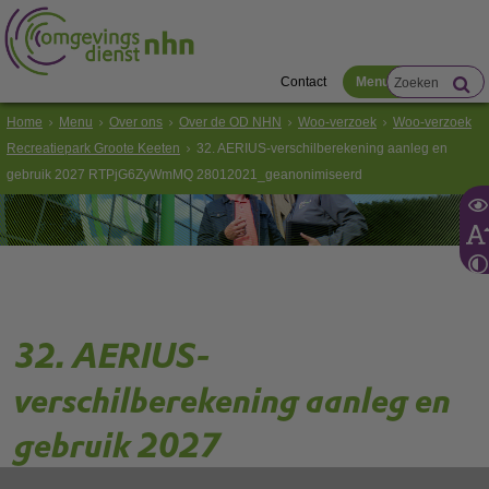
Contact
Menu
Home
Menu
Over ons
Over de OD NHN
Woo-verzoek
Woo-verzoek
Recreatiepark Groote Keeten
32. AERIUS-verschilberekening aanleg en
gebruik 2027 RTPjG6ZyWmMQ 28012021_geanonimiseerd
32. AERIUS-
verschilberekening aanleg en
gebruik 2027