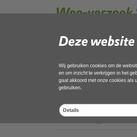
Woo-verzoek 
Centrum Scha
Deze website 
Uit - Besluit toeke
Wij gebruiken cookies om de website
Centrum 27 Schagen
en om inzicht te verkrijgen in het g
gaat akkoord met onze cookies als u 
29 december 2025,
pdf
, 1MB
gebruiken.
000-verzoek_350---
Details
29 december 2025,
pdf
, 723kB