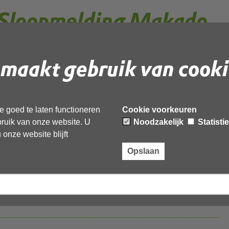
Sloopmelding Makado
gen
maakt gebruik van cooki
nnen Woo-verzoek - Makado
 goed te laten functioneren
Cookie voorkeuren
_geanonimiseerd
ebruik van onze website. U
Noodzakelijk
Statisti
onze website blijft
Opslaan
geanonimiseerd