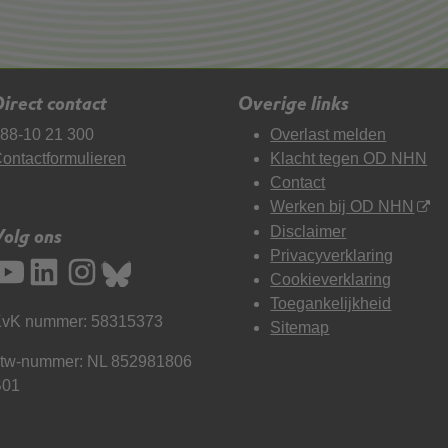
irect contact
Overige links
88-10 21 300
Overlast melden
ontactformulieren
Klacht tegen OD NHN
Contact
Werken bij OD NHN
Disclaimer
Volg ons
Privacyverklaring
Cookieverklaring
Toegankelijkheid
vK nummer: 58315373
Sitemap
tw-nummer: NL 852981806
B01