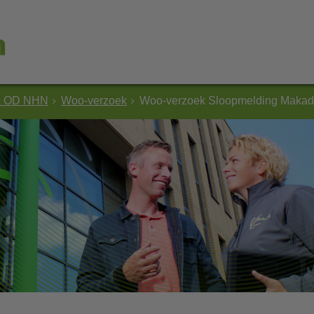
e OD NHN
Woo-verzoek
Woo-verzoek Sloopmelding Maka