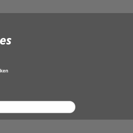
es
eken