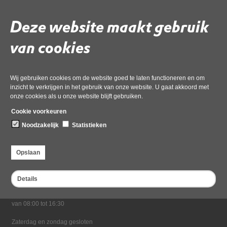
02 juni 2026,
pdf
, 104kB
Deze website maakt gebruik
Deel deze pagina
van cookies
Wij gebruiken cookies om de website goed te laten functioneren en om
inzicht te verkrijgen in het gebruik van onze website. U gaat akkoord met
onze cookies als u onze website blijft gebruiken.
Cookie voorkeuren
Noodzakelijk
Statistieken
Bezoekadres
Dampten 2, 1624 NR Hoorn
Opslaan
Postadres
Postbus 2095, 1620 EB Hoorn
Details
Openingstijden kantoor
Maandag tot en met vrijdag*
van 08:00 tot 16:30
Zaterdag en zondag gesloten