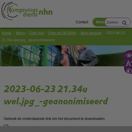
Contact
Menu
Home
Menu
Over ons
Over de OD NHN
Woo-verzoek
2023-06-23
21.34u wel.jpg_-geanonimiseerd
2023-06-23 21.34u
wel.jpg_-geanonimiseerd
Gebruik de onderstaande link om het document te downloaden.
Download ‘2023-06-23 21.34u wel.jpg_-geanonimiseerd’,