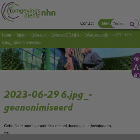
Contact
Menu
Home
Menu
Over ons
Over de OD NHN
Woo-verzoek
2023-06-29
6.jpg_-geanonimiseerd
2023-06-29 6.jpg_-
geanonimiseerd
Gebruik de onderstaande link om het document te downloaden.
Download ‘2023-06-29 6.jpg_-geanonimiseerd’,