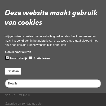
02 juni 2026,
pdf
, 233kB
Deze website maakt gebruik
Deel deze pagina
van cookies
Wij gebruiken cookies om de website goed te laten functioneren en om
inzicht te verkrijgen in het gebruik van onze website. U gaat akkoord met
onze cookies als u onze website blijft gebruiken.
Cookie voorkeuren
Noodzakelijk
Statistieken
Bezoekadres
Dampten 2, 1624 NR Hoorn
Opslaan
Postadres
Postbus 2095, 1620 EB Hoorn
Details
Openingstijden kantoor
Maandag tot en met vrijdag*
van 08:00 tot 16:30
Zaterdag en zondag gesloten