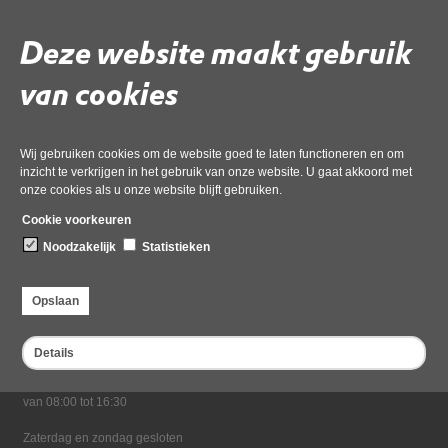
02 juni 2026,
pdf
, 123kB
Deze website maakt gebruik
Deel deze pagina
van cookies
Wij gebruiken cookies om de website goed te laten functioneren en om
inzicht te verkrijgen in het gebruik van onze website. U gaat akkoord met
onze cookies als u onze website blijft gebruiken.
Cookie voorkeuren
Noodzakelijk
Statistieken
Bezoekadres
Dampten 2, 1624 NR Hoorn
Opslaan
Postadres
Postbus 2095, 1620 EB Hoorn
Details
Openingstijden kantoor
Maandag tot en met vrijdag*
van 08:00 tot 16:30
Zaterdag en zondag gesloten