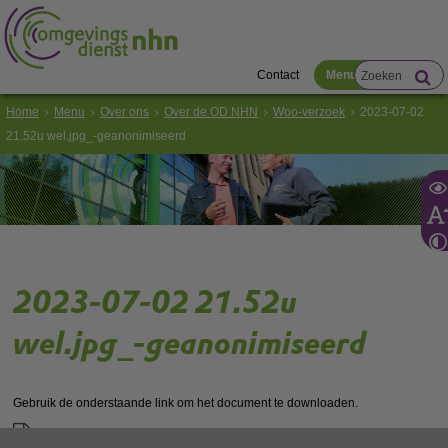
Contact
Menu
Home
Menu
Over ons
Over de OD NHN
Woo-verzoek
2023-07-02
21.52u wel.jpg_-geanonimiseerd
2023-07-02 21.52u
wel.jpg_-geanonimiseerd
Gebruik de onderstaande link om het document te downloaden.
Download ‘2023-07-02 21.52u wel.jpg_-geanonimiseerd’,