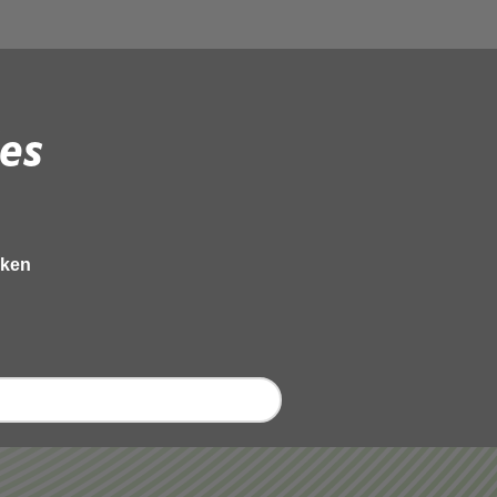
es
eken