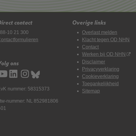
irect contact
Overige links
88-10 21 300
Overlast melden
ontactformulieren
Klacht tegen OD NHN
Contact
Werken bij OD NHN
Disclaimer
Volg ons
Privacyverklaring
Cookieverklaring
Toegankelijkheid
vK nummer: 58315373
Sitemap
tw-nummer: NL 852981806
B01