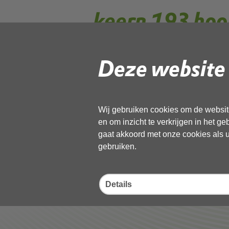
keern 193 hoo
geanonimisee
Deze website 
Gebruik de onderstaande link om het
Wij gebruiken cookies om de website
Download ‘keern 193 hoorn.msg_
en om inzicht te verkrijgen in het g
02 juni 2026,
pdf
, 139kB
gaat akkoord met onze cookies als u 
gebruiken.
Deel deze pagina
Details