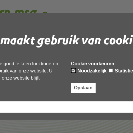
rn.msg_-
rd
maakt gebruik van cooki
 document te downloaden.
 goed te laten functioneren
Cookie voorkeuren
-geanonimiseerd’,
ebruik van onze website. U
Noodzakelijk
Statisti
onze website blijft
Opslaan