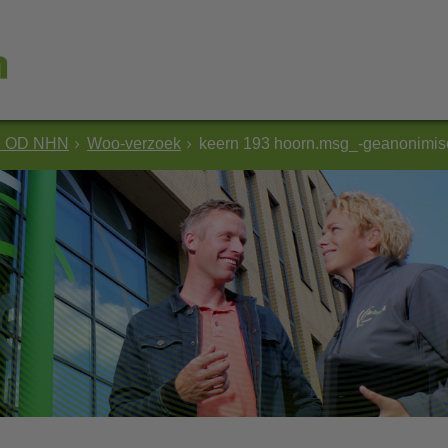
e OD NHN
Woo-verzoek
keern 193 hoorn.msg_-geanonimis