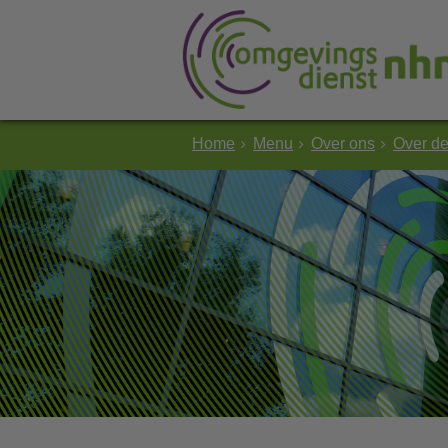
Home
Menu
Over ons
Over d