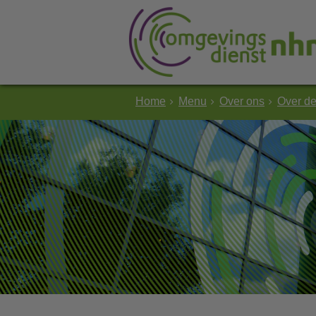
Home
Menu
Over ons
Over d