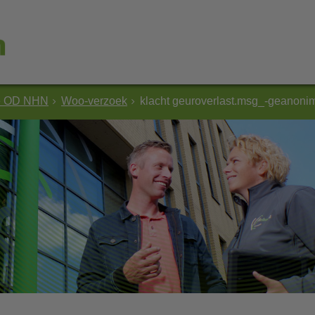
e OD NHN
Woo-verzoek
klacht geuroverlast.msg_-geanoni