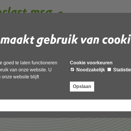
erlast.msg_-
rd
maakt gebruik van cooki
 document te downloaden.
 goed te laten functioneren
Cookie voorkeuren
g_-geanonimiseerd’,
ebruik van onze website. U
Noodzakelijk
Statisti
onze website blijft
Opslaan