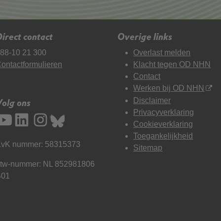
irect contact
Overige links
88-10 21 300
Overlast melden
ontactformulieren
Klacht tegen OD NHN
Contact
Werken bij OD NHN
Disclaimer
Volg ons
Privacyverklaring
Cookieverklaring
Toegankelijkheid
vK nummer: 58315373
Sitemap
tw-nummer: NL 852981806
B01