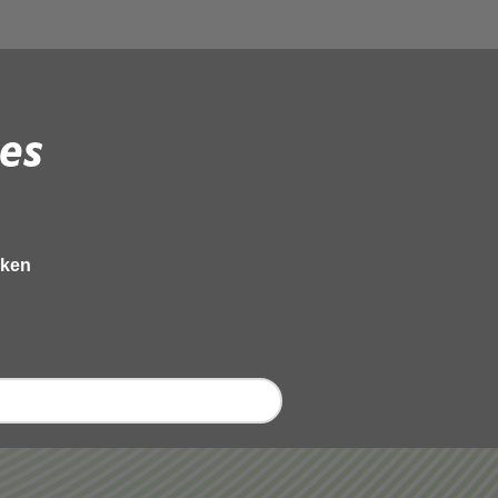
es
eken