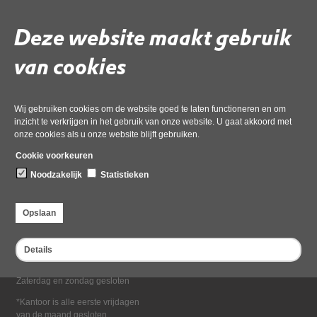
Deel deze pagina
Deze website maakt gebruik
van cookies
Wij gebruiken cookies om de website goed te laten functioneren en om
inzicht te verkrijgen in het gebruik van onze website. U gaat akkoord met
onze cookies als u onze website blijft gebruiken.
Bezoekadres
Cookie voorkeuren
Dampten 2, 1624 NR Hoorn
Noodzakelijk
Statistieken
Postadres
Postbus 2095, 1620 EB Hoorn
Opslaan
Openingstijden kantoor
Maandag tot en met vrijdag*
Details
van 08:00 tot 16:30
Zaterdag en zondag gesloten
*Kantoor is alle eerste vrijdagen
van de maand gesloten.