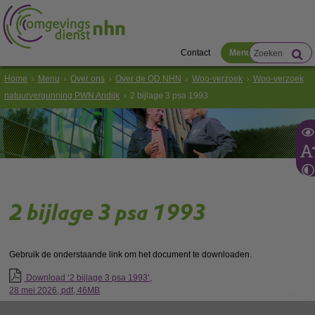
Contact
Menu
Home
Menu
Over ons
Over de OD NHN
Woo-verzoek
Woo-verzoek
natuurvergunning PWN Andijk
2 bijlage 3 psa 1993
2 bijlage 3 psa 1993
Gebruik de onderstaande link om het document te downloaden.
Download ‘2 bijlage 3 psa 1993’,
28 mei 2026,
pdf
, 46MB