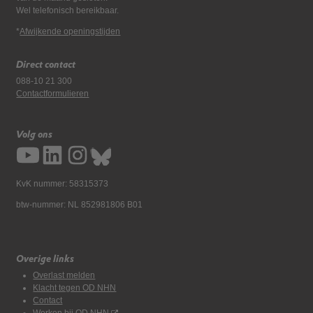
Wel telefonisch bereikbaar.
*
Afwijkende openingstijden
Direct contact
088-10 21 300
Contactformulieren
Volg ons
KvK nummer: 58315373
btw-nummer: NL 852981806 B01
Overige links
Overlast melden
Klacht tegen OD NHN
Contact