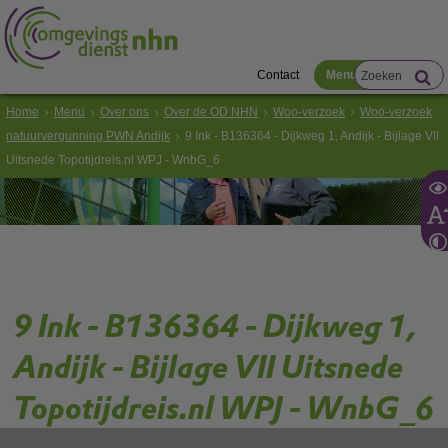
Contact
Menu
Home
Menu
Over ons
Over de OD NHN
Woo-verzoek
Woo-verzoek
natuurvergunning PWN Andijk
9 Ink - B136364 - Dijkweg 1, Andijk - Bijlage VII
Uitsnede Topotijdreis.nl WPJ - WnbG_6
9 Ink - B136364 - Dijkweg 1,
Andijk - Bijlage VII Uitsnede
Topotijdreis.nl WPJ - WnbG_6