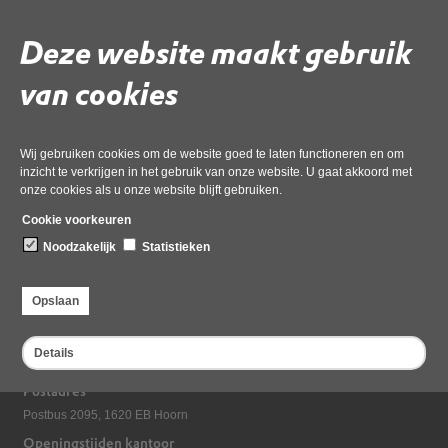
Gebruik de onderstaande link om het document te downloaden.
Deze website maakt gebruik
Download ‘9 Ink - B136364 - Dijkweg 1, Andijk - Bijlage VII Uitsnede
Topotijdreis.nl WPJ - WnbG_6’,
van cookies
28 mei 2026,
pdf
, 260kB
Deel deze pagina
Wij gebruiken cookies om de website goed te laten functioneren en om
inzicht te verkrijgen in het gebruik van onze website. U gaat akkoord met
onze cookies als u onze website blijft gebruiken.
Cookie voorkeuren
Noodzakelijk
Statistieken
Opslaan
Bezoekadres
Details
Dampten 2, 1624 NR Hoorn
Postadres
Postbus 2095, 1620 EB Hoorn
Openingstijden kantoor