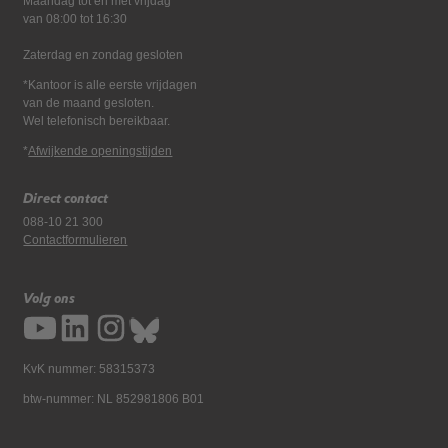
Maandag tot en met vrijdag*
van 08:00 tot 16:30
Zaterdag en zondag gesloten
*Kantoor is alle eerste vrijdagen
van de maand gesloten.
Wel telefonisch bereikbaar.
*
Afwijkende openingstijden
Direct contact
088-10 21 300
Contactformulieren
Volg ons
KvK nummer: 58315373
btw-nummer: NL 852981806 B01