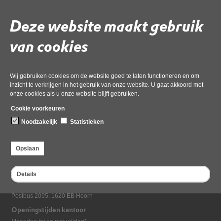
Gebruik de onderstaande link om het document te downloaden.
Deze website maakt gebruik
Download ‘Te verzenden Tabel documenten OMG-068690 (1)’,
28 mei 2026,
pdf
, 43kB
van cookies
Deel deze pagina
Wij gebruiken cookies om de website goed te laten functioneren en om
inzicht te verkrijgen in het gebruik van onze website. U gaat akkoord met
onze cookies als u onze website blijft gebruiken.
Cookie voorkeuren
Noodzakelijk
Statistieken
Opslaan
Bezoekadres
Dampten 2, 1624 NR Hoorn
Details
Postadres
Postbus 2095, 1620 EB Hoorn
Openingstijden kantoor