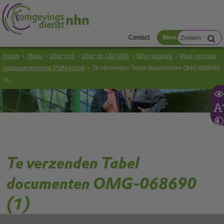
Contact
Menu
Home
Menu
Over ons
Over de OD NHN
Woo-verzoek
Woo-verzoek
natuurvergunning PWN Andijk
Te verzenden Tabel documenten OMG-068690
(1)
Te verzenden Tabel
documenten OMG-068690
(1)