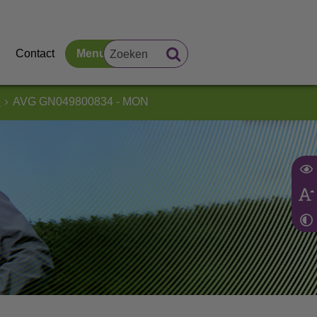
Contact
Menu
d
AVG GN049800834 - MON