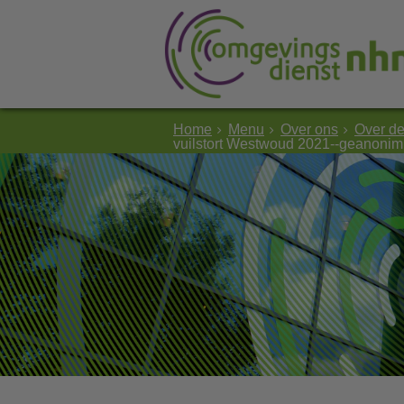
Home
Menu
Over ons
Over d
vuilstort Westwoud 2021--geanonim