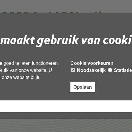
0834 - MON vuilstort
1--geanonimiseerd
maakt gebruik van cooki
F
document te downloaden.
 goed te laten functioneren
Cookie voorkeuren
N vuilstort Westwoud 2021--geanonimiseerd’,
ebruik van onze website. U
Noodzakelijk
Statisti
onze website blijft
Opslaan
Laatst gewijzigd: 23 december 2025