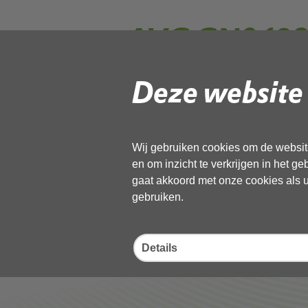
AVG GN04980
Westwoud 202
Deze website 
Volg de onderstaande link om het
PD
Wij gebruiken cookies om de website
Download ‘AVG GN049800834 - MO
en om inzicht te verkrijgen in het g
23 december 2025,
pdf
, 36MB
gaat akkoord met onze cookies als u 
gebruiken.
Deel deze pagina
Details