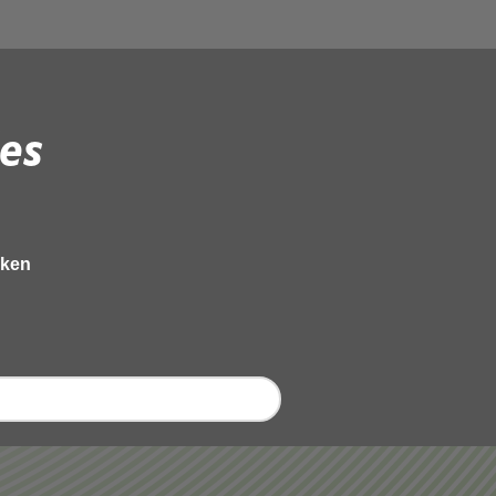
es
eken