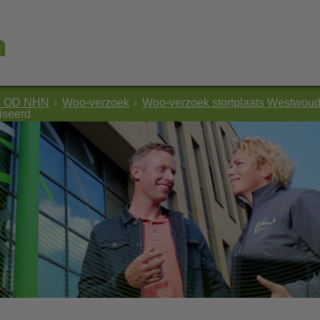
e OD NHN
Woo-verzoek
Woo-verzoek stortplaats Westwou
iseerd