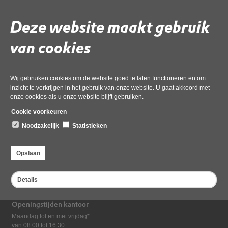
Download ‘Eind-Rapport_2022145837_1--geanonimiseerd’,
Deze website maakt gebruik
23 december 2025,
pdf
, 3MB
van cookies
Deel deze pagina
Laatst gewijzigd: 23 december 2025
Wij gebruiken cookies om de website goed te laten functioneren en om
inzicht te verkrijgen in het gebruik van onze website. U gaat akkoord met
onze cookies als u onze website blijft gebruiken.
Cookie voorkeuren
Noodzakelijk
Statistieken
Bezoekadres
Opslaan
Dampten 2, 1624 NR Hoorn
Postadres
Details
Postbus 2095, 1620 EB Hoorn
Openingstijden kantoor
Maandag tot en met vrijdag*
van 08:00 tot 16:30