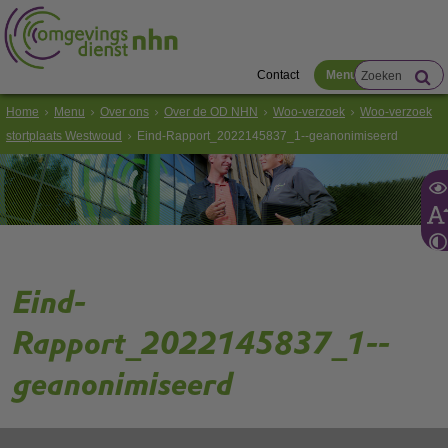
Contact
Menu
Home
Menu
Over ons
Over de OD NHN
Woo-verzoek
Woo-verzoek
stortplaats Westwoud
Eind-Rapport_2022145837_1--geanonimiseerd
Eind-
Rapport_2022145837_1--
geanonimiseerd
Volg de onderstaande link om het
PDF
document te downloaden.