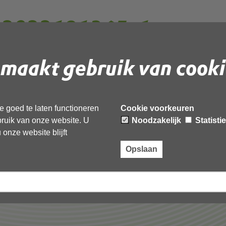
_2022191365_1--
rd
maakt gebruik van cooki
F
document te downloaden.
 goed te laten functioneren
Cookie voorkeuren
365_1--geanonimiseerd’,
ebruik van onze website. U
Noodzakelijk
Statisti
onze website blijft
Opslaan
Laatst gewijzigd: 23 december 2025