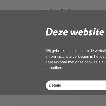
Eind-Rapport
geanonimisee
Deze website 
Volg de onderstaande link om het
PD
Wij gebruiken cookies om de website
Download ‘Eind-Rapport_2022191
en om inzicht te verkrijgen in het g
23 december 2025,
pdf
, 3MB
gaat akkoord met onze cookies als u 
gebruiken.
Deel deze pagina
Details