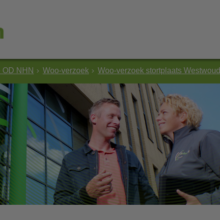
e OD NHN
Woo-verzoek
Woo-verzoek stortplaats Westwou