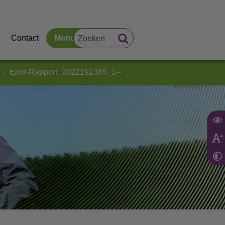
Contact
Menu
d
Eind-Rapport_2022191365_1--