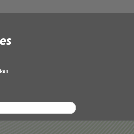
es
eken