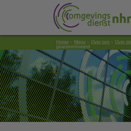
Home
Menu
Over ons
Over d
geanonimiseerd