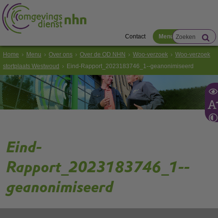
Contact
Menu
Home
Menu
Over ons
Over de OD NHN
Woo-verzoek
Woo-verzoek
stortplaats Westwoud
Eind-Rapport_2023183746_1--geanonimiseerd
Eind-
Rapport_2023183746_1--
geanonimiseerd
Volg de onderstaande link om het
PDF
document te downloaden.