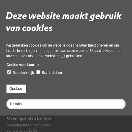
Download ‘Eind-Rapport_2023183746_1--geanonimiseerd’,
Deze website maakt gebruik
23 december 2025,
pdf
, 1MB
van cookies
Deel deze pagina
Laatst gewijzigd: 23 december 2025
Wij gebruiken cookies om de website goed te laten functioneren en om
inzicht te verkrijgen in het gebruik van onze website. U gaat akkoord met
onze cookies als u onze website blijft gebruiken.
Cookie voorkeuren
Noodzakelijk
Statistieken
Bezoekadres
Opslaan
Dampten 2, 1624 NR Hoorn
Postadres
Details
Postbus 2095, 1620 EB Hoorn
Openingstijden kantoor
Maandag tot en met vrijdag*
van 08:00 tot 16:30