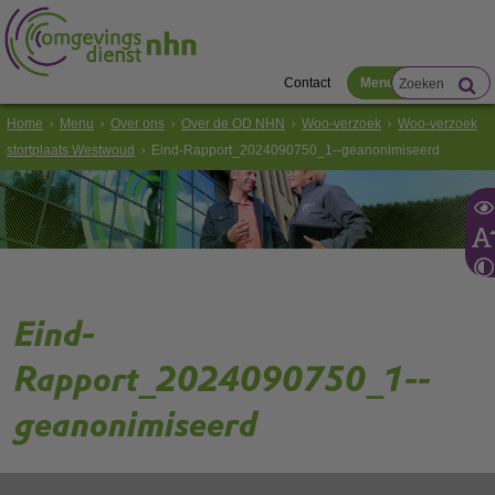
Contact
Menu
Home
Menu
Over ons
Over de OD NHN
Woo-verzoek
Woo-verzoek
stortplaats Westwoud
Eind-Rapport_2024090750_1--geanonimiseerd
Eind-
Rapport_2024090750_1--
geanonimiseerd
Volg de onderstaande link om het
PDF
document te downloaden.