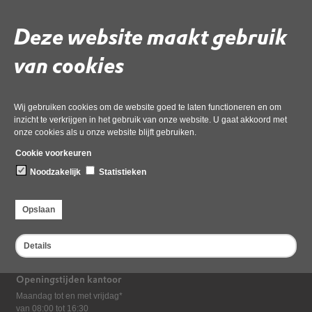
Download ‘Eind-Rapport_2024090750_1--geanonimiseerd’,
Deze website maakt gebruik
23 december 2025,
pdf
, 1MB
van cookies
Deel deze pagina
Laatst gewijzigd: 23 december 2025
Wij gebruiken cookies om de website goed te laten functioneren en om
inzicht te verkrijgen in het gebruik van onze website. U gaat akkoord met
onze cookies als u onze website blijft gebruiken.
Cookie voorkeuren
Noodzakelijk
Statistieken
Bezoekadres
Opslaan
Dampten 2, 1624 NR Hoorn
Postadres
Details
Postbus 2095, 1620 EB Hoorn
Openingstijden kantoor
Maandag tot en met vrijdag*
van 08:00 tot 16:30