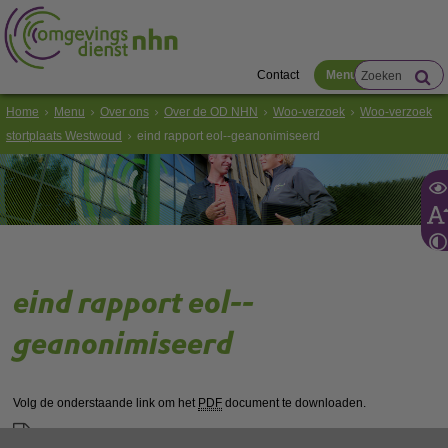
Contact
Menu
Home
Menu
Over ons
Over de OD NHN
Woo-verzoek
Woo-verzoek
stortplaats Westwoud
eind rapport eol--geanonimiseerd
eind rapport eol--
geanonimiseerd
Volg de onderstaande link om het
PDF
document te downloaden.
Download ‘eind rapport eol--geanonimiseerd’,