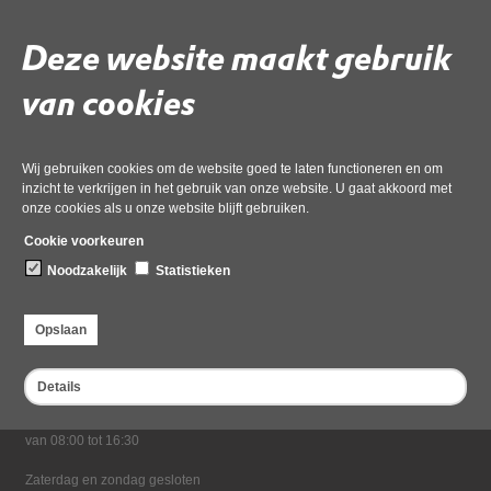
23 december 2025,
pdf
, 1MB
Deze website maakt gebruik
Deel deze pagina
van cookies
Laatst gewijzigd: 23 december 2025
Wij gebruiken cookies om de website goed te laten functioneren en om
inzicht te verkrijgen in het gebruik van onze website. U gaat akkoord met
onze cookies als u onze website blijft gebruiken.
Cookie voorkeuren
Noodzakelijk
Statistieken
Bezoekadres
Dampten 2, 1624 NR Hoorn
Opslaan
Postadres
Postbus 2095, 1620 EB Hoorn
Details
Openingstijden kantoor
Maandag tot en met vrijdag*
van 08:00 tot 16:30
Zaterdag en zondag gesloten