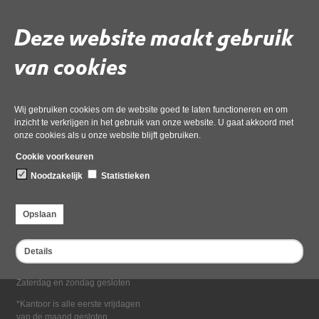
Deel deze pagina
Deze website maakt gebruik
van cookies
Wij gebruiken cookies om de website goed te laten functioneren en om
inzicht te verkrijgen in het gebruik van onze website. U gaat akkoord met
onze cookies als u onze website blijft gebruiken.
Bezoekadres
Cookie voorkeuren
Dampten 2, 1624 NR Hoorn
Noodzakelijk
Statistieken
Postadres
Postbus 2095, 1620 EB Hoorn
Opslaan
Openingstijden kantoor
Maandag tot en met vrijdag*
Details
van 08:00 tot 16:30
Zaterdag en zondag gesloten
*Kantoor is alle eerste vrijdagen
van de maand gesloten.