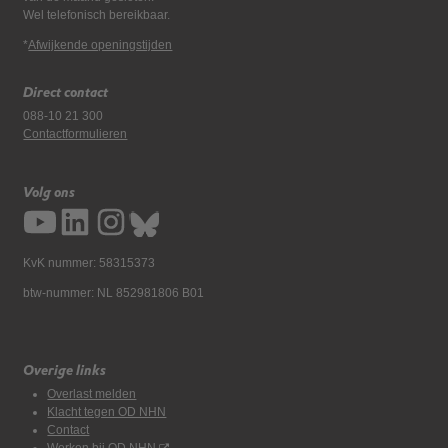
Wel telefonisch bereikbaar.
*
Afwijkende openingstijden
Direct contact
088-10 21 300
Contactformulieren
Volg ons
KvK nummer: 58315373
btw-nummer: NL 852981806 B01
Overige links
Overlast melden
Klacht tegen OD NHN
Contact