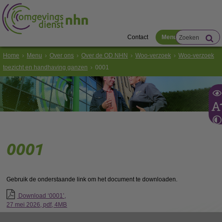
Contact
Menu
Home
Menu
Over ons
Over de OD NHN
Woo-verzoek
Woo-verzoek
toezicht en handhaving ganzen
0001
0001
Gebruik de onderstaande link om het document te downloaden.
Download ‘0001’,
27 mei 2026,
pdf
, 4MB