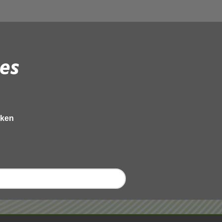
es
eken