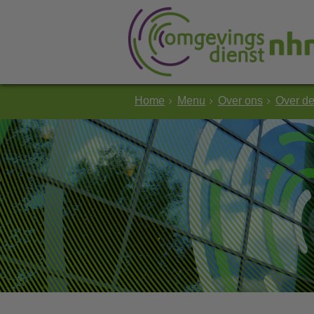
Home
Menu
Over ons
Over d