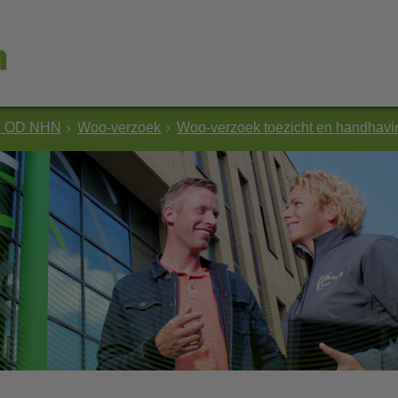
e OD NHN
Woo-verzoek
Woo-verzoek toezicht en handhav