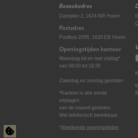
Bezoekadres
D
Dampten 2, 1624 NR Hoorn
0
C
Postadres
Postbus 2095, 1620 EB Hoorn
Openingstijden kantoor
Maandag tot en met vrijdag*
van 08:00 tot 16:30
K
Zaterdag en zondag gesloten
b
*Kantoor is alle eerste
vrijdagen
van de maand gesloten.
Wel telefonisch bereikbaar.
*
Afwijkende openingstijden