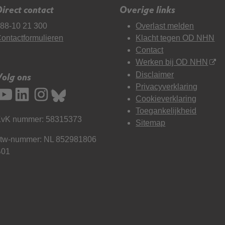
irect contact
Overige links
88-10 21 300
Overlast melden
ontactformulieren
Klacht tegen OD NHN
Contact
Werken bij OD NHN
Disclaimer
Volg ons
Privacyverklaring
Cookieverklaring
Toegankelijkheid
vK nummer: 58315373
Sitemap
tw-nummer: NL 852981806
B01