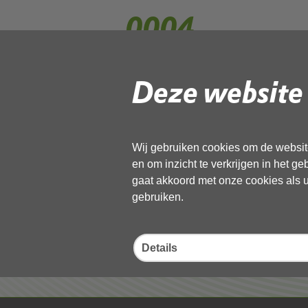
0004
Deze website 
Gebruik de onderstaande link om het
Download ‘0004’,
27 mei 2026,
pdf
, 1MB
Wij gebruiken cookies om de website
en om inzicht te verkrijgen in het g
Deel deze pagina
gaat akkoord met onze cookies als u 
gebruiken.
Details