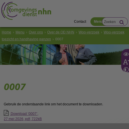
Contact
Menu
Home
Menu
Over ons
Over de OD NHN
Woo-verzoek
Woo-verzoek
toezicht en handhaving ganzen
0007
0007
Gebruik de onderstaande link om het document te downloaden.
Download ‘0007’,
27 mei 2026,
pdf
, 722kB