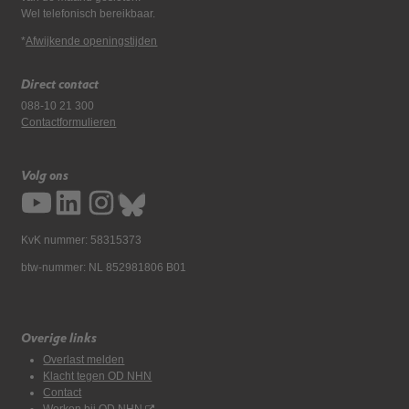
Wel telefonisch bereikbaar.
*
Afwijkende openingstijden
Direct contact
088-10 21 300
Contactformulieren
Volg ons
KvK nummer: 58315373
btw-nummer: NL 852981806 B01
Overige links
Overlast melden
Klacht tegen OD NHN
Contact