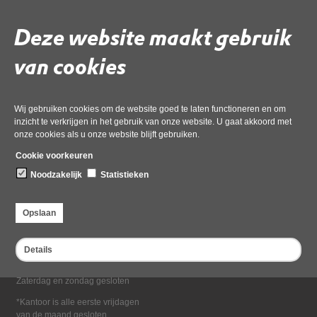
Deel deze pagina
Deze website maakt gebruik
van cookies
Wij gebruiken cookies om de website goed te laten functioneren en om
inzicht te verkrijgen in het gebruik van onze website. U gaat akkoord met
onze cookies als u onze website blijft gebruiken.
Bezoekadres
Cookie voorkeuren
Dampten 2, 1624 NR Hoorn
Noodzakelijk
Statistieken
Postadres
Postbus 2095, 1620 EB Hoorn
Opslaan
Openingstijden kantoor
Maandag tot en met vrijdag*
Details
van 08:00 tot 16:30
Zaterdag en zondag gesloten
*Kantoor is alle eerste vrijdagen
van de maand gesloten.