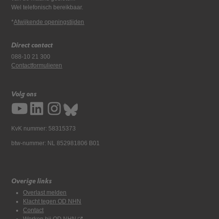
Wel telefonisch bereikbaar.
*
Afwijkende openingstijden
Direct contact
088-10 21 300
Contactformulieren
Volg ons
KvK nummer: 58315373
btw-nummer: NL 852981806 B01
Overige links
Overlast melden
Klacht tegen OD NHN
Contact