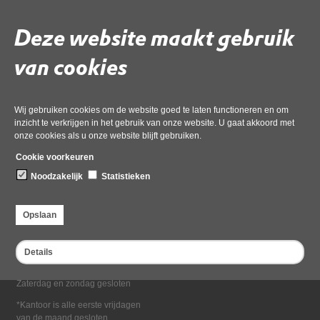
Deel deze pagina
Deze website maakt gebruik
van cookies
Wij gebruiken cookies om de website goed te laten functioneren en om
inzicht te verkrijgen in het gebruik van onze website. U gaat akkoord met
onze cookies als u onze website blijft gebruiken.
Bezoekadres
Cookie voorkeuren
Dampten 2, 1624 NR Hoorn
Noodzakelijk
Statistieken
Postadres
Postbus 2095, 1620 EB Hoorn
Opslaan
Openingstijden kantoor
Maandag tot en met vrijdag*
Details
van 08:00 tot 16:30
Zaterdag en zondag gesloten
*Kantoor is alle eerste vrijdagen
van de maand gesloten.