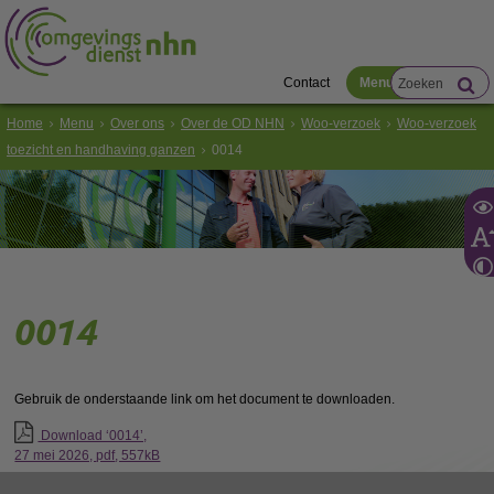
Contact
Menu
Home
Menu
Over ons
Over de OD NHN
Woo-verzoek
Woo-verzoek
toezicht en handhaving ganzen
0014
0014
Gebruik de onderstaande link om het document te downloaden.
Download ‘0014’,
27 mei 2026,
pdf
, 557kB