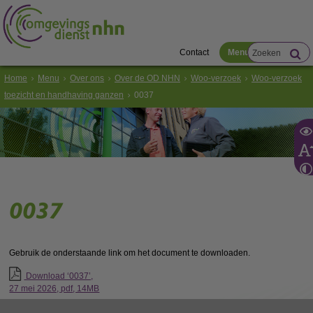
Contact
Menu
Home
Menu
Over ons
Over de OD NHN
Woo-verzoek
Woo-verzoek
toezicht en handhaving ganzen
0037
0037
Gebruik de onderstaande link om het document te downloaden.
Download ‘0037’,
27 mei 2026,
pdf
, 14MB