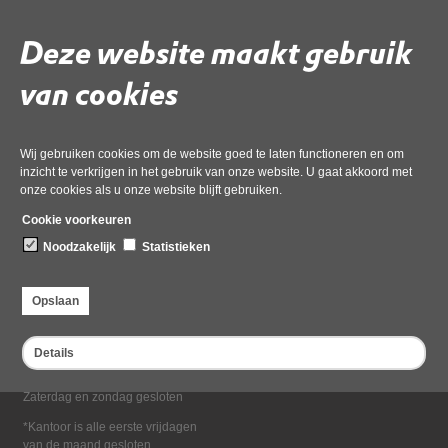
Deel deze pagina
Deze website maakt gebruik
van cookies
Wij gebruiken cookies om de website goed te laten functioneren en om
inzicht te verkrijgen in het gebruik van onze website. U gaat akkoord met
onze cookies als u onze website blijft gebruiken.
Bezoekadres
Cookie voorkeuren
Dampten 2, 1624 NR Hoorn
Noodzakelijk
Statistieken
Postadres
Postbus 2095, 1620 EB Hoorn
Opslaan
Openingstijden kantoor
Maandag tot en met vrijdag*
Details
van 08:00 tot 16:30
Zaterdag en zondag gesloten
*Kantoor is alle eerste vrijdagen
van de maand gesloten.