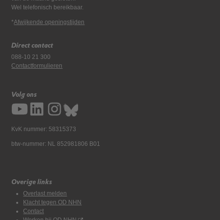
Wel telefonisch bereikbaar.
*
Afwijkende openingstijden
Direct contact
088-10 21 300
Contactformulieren
Volg ons
KvK nummer: 58315373
btw-nummer: NL 852981806 B01
Overige links
Overlast melden
Klacht tegen OD NHN
Contact