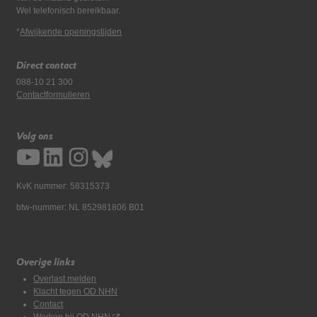
Wel telefonisch bereikbaar.
*
Afwijkende openingstijden
Direct contact
088-10 21 300
Contactformulieren
Volg ons
KvK nummer: 58315373
btw-nummer: NL 852981806 B01
Overige links
Overlast melden
Klacht tegen OD NHN
Contact