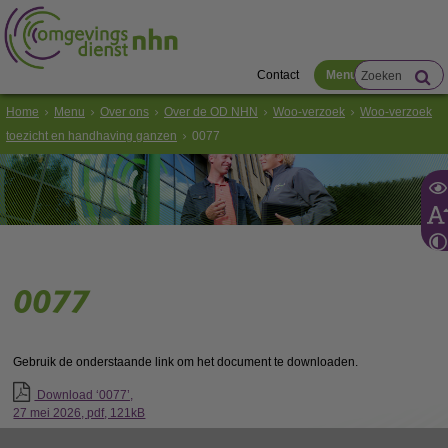
Contact
Menu
Home
Menu
Over ons
Over de OD NHN
Woo-verzoek
Woo-verzoek
toezicht en handhaving ganzen
0077
0077
Gebruik de onderstaande link om het document te downloaden.
Download ‘0077’,
27 mei 2026,
pdf
, 121kB