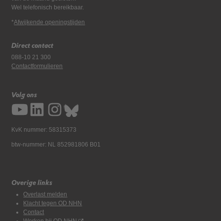
Wel telefonisch bereikbaar.
*
Afwijkende openingstijden
Direct contact
088-10 21 300
Contactformulieren
Volg ons
KvK nummer: 58315373
btw-nummer: NL 852981806 B01
Overige links
Overlast melden
Klacht tegen OD NHN
Contact