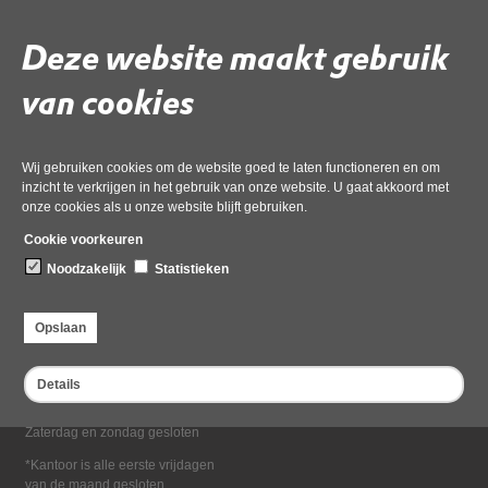
Deel deze pagina
Deze website maakt gebruik
van cookies
Wij gebruiken cookies om de website goed te laten functioneren en om
inzicht te verkrijgen in het gebruik van onze website. U gaat akkoord met
onze cookies als u onze website blijft gebruiken.
Bezoekadres
Cookie voorkeuren
Dampten 2, 1624 NR Hoorn
Noodzakelijk
Statistieken
Postadres
Postbus 2095, 1620 EB Hoorn
Opslaan
Openingstijden kantoor
Maandag tot en met vrijdag*
Details
van 08:00 tot 16:30
Zaterdag en zondag gesloten
*Kantoor is alle eerste vrijdagen
van de maand gesloten.