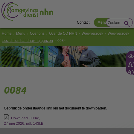
Contact
Menu
Home
Menu
Over ons
Over de OD NHN
Woo-verzoek
Woo-verzoek
toezicht en handhaving ganzen
0084
0084
Gebruik de onderstaande link om het document te downloaden.
Download ‘0084’,
27 mei 2026,
pdf
, 143kB