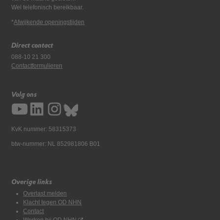
Wel telefonisch bereikbaar.
*
Afwijkende openingstijden
Direct contact
088-10 21 300
Contactformulieren
Volg ons
KvK nummer: 58315373
btw-nummer: NL 852981806 B01
Overige links
Overlast melden
Klacht tegen OD NHN
Contact