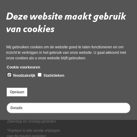
Deel deze pagina
Deze website maakt gebruik
van cookies
Wij gebruiken cookies om de website goed te laten functioneren en om
inzicht te verkrijgen in het gebruik van onze website. U gaat akkoord met
onze cookies als u onze website blijft gebruiken.
Bezoekadres
Cookie voorkeuren
Dampten 2, 1624 NR Hoorn
Noodzakelijk
Statistieken
Postadres
Postbus 2095, 1620 EB Hoorn
Opslaan
Openingstijden kantoor
Maandag tot en met vrijdag*
Details
van 08:00 tot 16:30
Zaterdag en zondag gesloten
*Kantoor is alle eerste vrijdagen
van de maand gesloten.