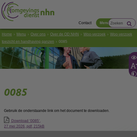
Contact
Menu
Home
Menu
Over ons
Over de OD NHN
Woo-verzoek
Woo-verzoek
toezicht en handhaving ganzen
0085
0085
Gebruik de onderstaande link om het document te downloaden.
Download ‘0085’,
27 mei 2026,
pdf
, 215kB