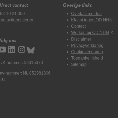
irect contact
Overige links
88-10 21 300
Overlast melden
ontactformulieren
Klacht tegen OD NHN
Contact
Werken bij OD NHN
Disclaimer
Volg ons
Privacyverklaring
Cookieverklaring
Toegankelijkheid
vK nummer: 58315373
Sitemap
tw-nummer: NL 852981806
B01