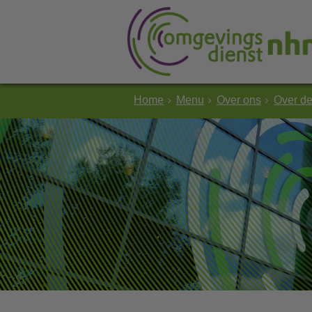
Home
Menu
Over ons
Over d