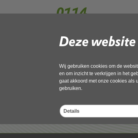
0114
Deze website 
Gebruik de onderstaande link om het
Download ‘0114’,
27 mei 2026,
pdf
, 1MB
Wij gebruiken cookies om de website
en om inzicht te verkrijgen in het g
Deel deze pagina
gaat akkoord met onze cookies als u 
gebruiken.
Details