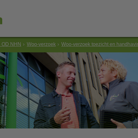
e OD NHN
Woo-verzoek
Woo-verzoek toezicht en handhav