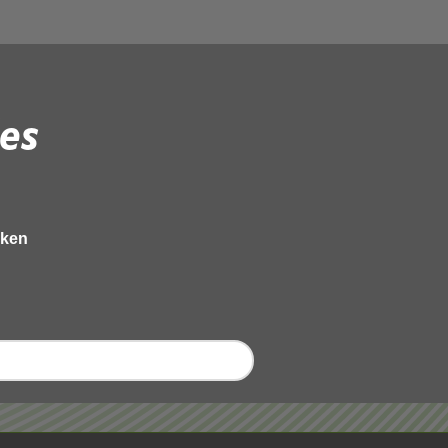
es
eken