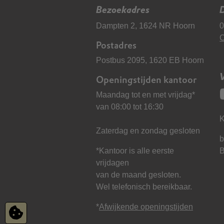
Bezoekadres
D
Dampten 2, 1624 NR Hoorn
0
C
Postadres
Postbus 2095, 1620 EB Hoorn
Openingstijden kantoor
Maandag tot en met vrijdag*
van 08:00 tot 16:30
K
Zaterdag en zondag gesloten
b
*Kantoor is alle eerste
vrijdagen
van de maand gesloten.
Wel telefonisch bereikbaar.
*
Afwijkende openingstijden