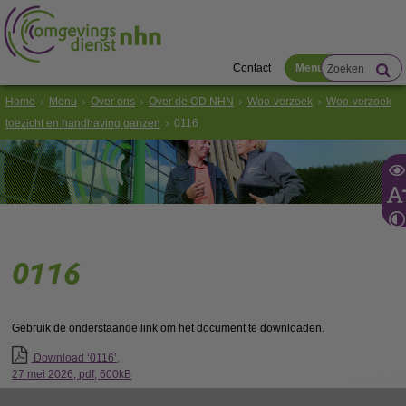
Contact
Menu
Home
Menu
Over ons
Over de OD NHN
Woo-verzoek
Woo-verzoek
toezicht en handhaving ganzen
0116
0116
Gebruik de onderstaande link om het document te downloaden.
Download ‘0116’,
27 mei 2026,
pdf
, 600kB