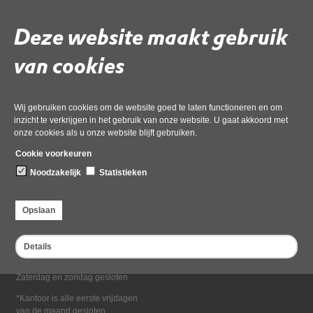
Deel deze pagina
Deze website maakt gebruik
van cookies
Wij gebruiken cookies om de website goed te laten functioneren en om
inzicht te verkrijgen in het gebruik van onze website. U gaat akkoord met
onze cookies als u onze website blijft gebruiken.
Bezoekadres
Cookie voorkeuren
Dampten 2, 1624 NR Hoorn
Noodzakelijk
Statistieken
Postadres
Postbus 2095, 1620 EB Hoorn
Opslaan
Openingstijden kantoor
Maandag tot en met vrijdag*
Details
van 08:00 tot 16:30
Zaterdag en zondag gesloten
*Kantoor is alle eerste vrijdagen
van de maand gesloten.