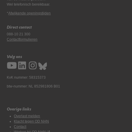
Wel telefonisch bereikbaar.
*
Afwijkende openingstijden
Direct contact
088-10 21 300
Contactformulieren
Volg ons
KvK nummer: 58315373
btw-nummer: NL 852981806 B01
Overige links
Overlast melden
Klacht tegen OD NHN
Contact