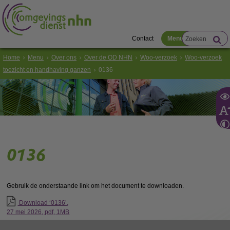
Contact
Menu
Home
Menu
Over ons
Over de OD NHN
Woo-verzoek
Woo-verzoek
toezicht en handhaving ganzen
0136
0136
Gebruik de onderstaande link om het document te downloaden.
Download ‘0136’,
27 mei 2026,
pdf
, 1MB