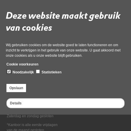
Deel deze pagina
Deze website maakt gebruik
van cookies
Wij gebruiken cookies om de website goed te laten functioneren en om
inzicht te verkrijgen in het gebruik van onze website. U gaat akkoord met
onze cookies als u onze website blijft gebruiken.
Bezoekadres
Cookie voorkeuren
Dampten 2, 1624 NR Hoorn
Noodzakelijk
Statistieken
Postadres
Postbus 2095, 1620 EB Hoorn
Opslaan
Openingstijden kantoor
Maandag tot en met vrijdag*
Details
van 08:00 tot 16:30
Zaterdag en zondag gesloten
*Kantoor is alle eerste vrijdagen
van de maand gesloten.