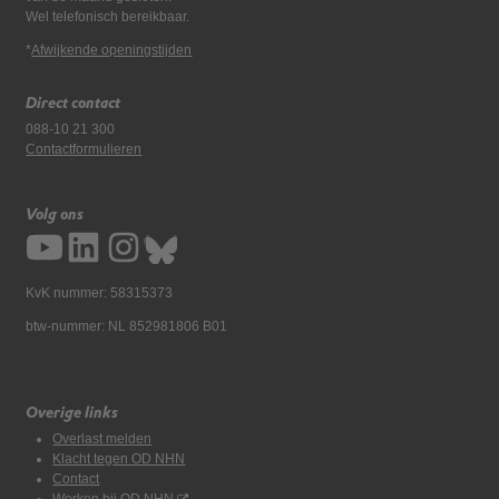
Wel telefonisch bereikbaar.
*
Afwijkende openingstijden
Direct contact
088-10 21 300
Contactformulieren
Volg ons
KvK nummer: 58315373
btw-nummer: NL 852981806 B01
Overige links
Overlast melden
Klacht tegen OD NHN
Contact