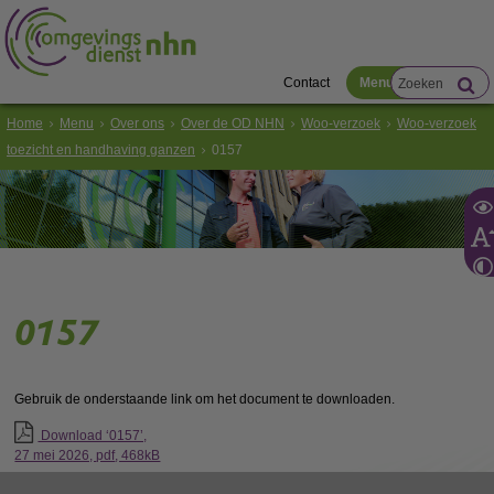
Contact
Menu
Home
Menu
Over ons
Over de OD NHN
Woo-verzoek
Woo-verzoek
toezicht en handhaving ganzen
0157
0157
Gebruik de onderstaande link om het document te downloaden.
Download ‘0157’,
27 mei 2026,
pdf
, 468kB