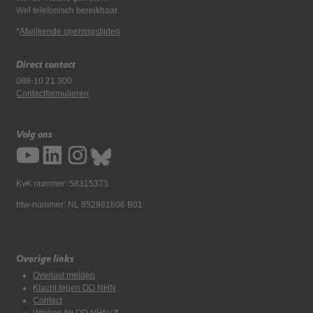
Wel telefonisch bereikbaar.
*
Afwijkende openingstijden
Direct contact
088-10 21 300
Contactformulieren
Volg ons
KvK nummer: 58315373
btw-nummer: NL 852981806 B01
Overige links
Overlast melden
Klacht tegen OD NHN
Contact