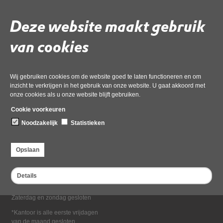
Deel deze pagina
Deze website maakt gebruik
van cookies
Wij gebruiken cookies om de website goed te laten functioneren en om
inzicht te verkrijgen in het gebruik van onze website. U gaat akkoord met
onze cookies als u onze website blijft gebruiken.
Bezoekadres
Cookie voorkeuren
Dampten 2, 1624 NR Hoorn
Noodzakelijk
Statistieken
Postadres
Postbus 2095, 1620 EB Hoorn
Opslaan
Openingstijden kantoor
Maandag tot en met vrijdag*
Details
van 08:00 tot 16:30
Zaterdag en zondag gesloten
*Kantoor is alle eerste vrijdagen
van de maand gesloten.