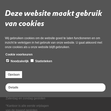
Deel deze pagina
Deze website maakt gebruik
van cookies
Wij gebruiken cookies om de website goed te laten functioneren en om
inzicht te verkrijgen in het gebruik van onze website. U gaat akkoord met
onze cookies als u onze website blijft gebruiken.
Bezoekadres
Cookie voorkeuren
Dampten 2, 1624 NR Hoorn
Noodzakelijk
Statistieken
Postadres
Postbus 2095, 1620 EB Hoorn
Opslaan
Openingstijden kantoor
Maandag tot en met vrijdag*
Details
van 08:00 tot 16:30
Zaterdag en zondag gesloten
*Kantoor is alle eerste vrijdagen
van de maand gesloten.