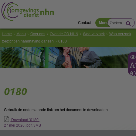
Contact
Menu
Home
Menu
Over ons
Over de OD NHN
Woo-verzoek
Woo-verzoek
toezicht en handhaving ganzen
0180
0180
Gebruik de onderstaande link om het document te downloaden.
Download ‘0180’,
27 mei 2026,
pdf
, 3MB