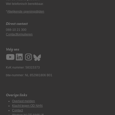
Wel telefonisch bereikbaar.
*
Afwijkende openingstijden
Direct contact
088-10 21 300
Contactformulieren
Volg ons
KvK nummer: 58315373
btw-nummer: NL 852981806 B01
Overige links
Overlast melden
Klacht tegen OD NHN
Contact