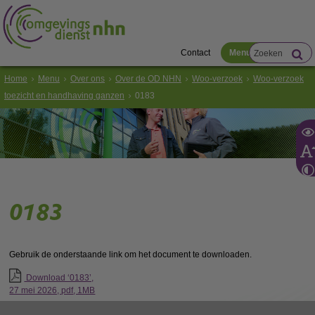
Contact
Menu
Home
Menu
Over ons
Over de OD NHN
Woo-verzoek
Woo-verzoek
toezicht en handhaving ganzen
0183
0183
Gebruik de onderstaande link om het document te downloaden.
Download ‘0183’,
27 mei 2026,
pdf
, 1MB