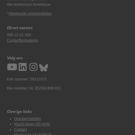
Wel telefonisch bereikbaar.
*
Afwijkende openingstijden
Direct contact
088-10 21 300
Contactformulieren
Volg ons
KvK nummer: 58315373
btw-nummer: NL 852981806 B01
Overige links
Overlast melden
Klacht tegen OD NHN
Contact