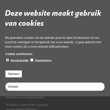
Deel deze pagina
Deze website maakt gebruik
van cookies
Wij gebruiken cookies om de website goed te laten functioneren en om
inzicht te verkrijgen in het gebruik van onze website. U gaat akkoord met
onze cookies als u onze website blijft gebruiken.
Bezoekadres
Cookie voorkeuren
Dampten 2, 1624 NR Hoorn
Noodzakelijk
Statistieken
Postadres
Postbus 2095, 1620 EB Hoorn
Opslaan
Openingstijden kantoor
Maandag tot en met vrijdag*
Details
van 08:00 tot 16:30
Zaterdag en zondag gesloten
*Kantoor is alle eerste vrijdagen
van de maand gesloten.