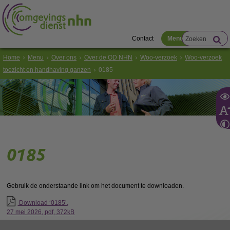
Contact
Menu
Home
Menu
Over ons
Over de OD NHN
Woo-verzoek
Woo-verzoek
toezicht en handhaving ganzen
0185
0185
Gebruik de onderstaande link om het document te downloaden.
Download ‘0185’,
27 mei 2026,
pdf
, 372kB