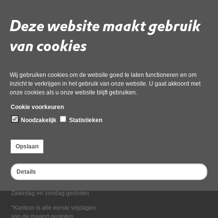
Deel deze pagina
Deze website maakt gebruik
van cookies
Wij gebruiken cookies om de website goed te laten functioneren en om
inzicht te verkrijgen in het gebruik van onze website. U gaat akkoord met
onze cookies als u onze website blijft gebruiken.
Bezoekadres
Cookie voorkeuren
Dampten 2, 1624 NR Hoorn
Noodzakelijk
Statistieken
Postadres
Postbus 2095, 1620 EB Hoorn
Opslaan
Openingstijden kantoor
Maandag tot en met vrijdag*
Details
van 08:00 tot 16:30
Zaterdag en zondag gesloten
*Kantoor is alle eerste vrijdagen
van de maand gesloten.