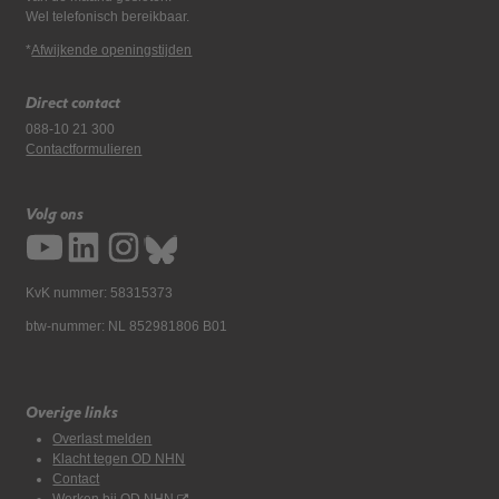
Wel telefonisch bereikbaar.
*
Afwijkende openingstijden
Direct contact
088-10 21 300
Contactformulieren
Volg ons
KvK nummer: 58315373
btw-nummer: NL 852981806 B01
Overige links
Overlast melden
Klacht tegen OD NHN
Contact