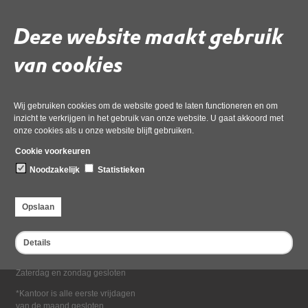
Deel deze pagina
Deze website maakt gebruik
van cookies
Wij gebruiken cookies om de website goed te laten functioneren en om
inzicht te verkrijgen in het gebruik van onze website. U gaat akkoord met
onze cookies als u onze website blijft gebruiken.
Bezoekadres
Cookie voorkeuren
Dampten 2, 1624 NR Hoorn
Noodzakelijk
Statistieken
Postadres
Postbus 2095, 1620 EB Hoorn
Opslaan
Openingstijden kantoor
Maandag tot en met vrijdag*
Details
van 08:00 tot 16:30
Zaterdag en zondag gesloten
*Kantoor is alle eerste vrijdagen
van de maand gesloten.