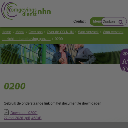
Contact
Menu
Home
Menu
Over ons
Over de OD NHN
Woo-verzoek
Woo-verzoek
toezicht en handhaving ganzen
0200
0200
Gebruik de onderstaande link om het document te downloaden.
Download ‘0200’,
27 mei 2026,
pdf
, 468kB