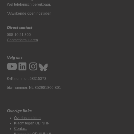
Wel telefonisch bereikbaar.
*
Afwijkende openingstijden
Direct contact
088-10 21 300
Contactformulieren
Volg ons
KvK nummer: 58315373
btw-nummer: NL 852981806 B01
Overige links
Overlast melden
Klacht tegen OD NHN
Contact