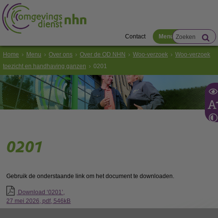
Contact
Menu
Home
Menu
Over ons
Over de OD NHN
Woo-verzoek
Woo-verzoek
toezicht en handhaving ganzen
0201
0201
Gebruik de onderstaande link om het document te downloaden.
Download ‘0201’,
27 mei 2026,
pdf
, 546kB