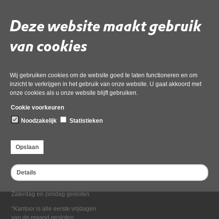
Deel deze pagina
Deze website maakt gebruik
van cookies
Wij gebruiken cookies om de website goed te laten functioneren en om
inzicht te verkrijgen in het gebruik van onze website. U gaat akkoord met
onze cookies als u onze website blijft gebruiken.
Bezoekadres
Cookie voorkeuren
Dampten 2, 1624 NR Hoorn
Noodzakelijk
Statistieken
Postadres
Postbus 2095, 1620 EB Hoorn
Opslaan
Openingstijden kantoor
Maandag tot en met vrijdag*
Details
van 08:00 tot 16:30
Zaterdag en zondag gesloten
*Kantoor is alle eerste vrijdagen
van de maand gesloten.