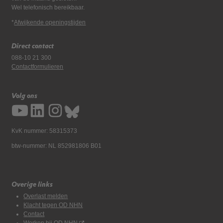
Wel telefonisch bereikbaar.
*
Afwijkende openingstijden
Direct contact
088-10 21 300
Contactformulieren
Volg ons
KvK nummer: 58315373
btw-nummer: NL 852981806 B01
Overige links
Overlast melden
Klacht tegen OD NHN
Contact