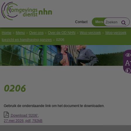
Contact
Menu
Home
Menu
Over ons
Over de OD NHN
Woo-verzoek
Woo-verzoek
toezicht en handhaving ganzen
0206
0206
Gebruik de onderstaande link om het document te downloaden.
Download ‘0206’,
27 mei 2026,
pdf
, 792kB