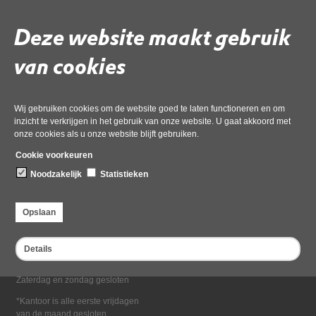
Deel deze pagina
Deze website maakt gebruik
van cookies
Wij gebruiken cookies om de website goed te laten functioneren en om
inzicht te verkrijgen in het gebruik van onze website. U gaat akkoord met
onze cookies als u onze website blijft gebruiken.
Bezoekadres
Cookie voorkeuren
Dampten 2, 1624 NR Hoorn
Noodzakelijk
Statistieken
Postadres
Postbus 2095, 1620 EB Hoorn
Opslaan
Openingstijden kantoor
Maandag tot en met vrijdag*
Details
van 08:00 tot 16:30
Zaterdag en zondag gesloten
*Kantoor is alle eerste vrijdagen
van de maand gesloten.