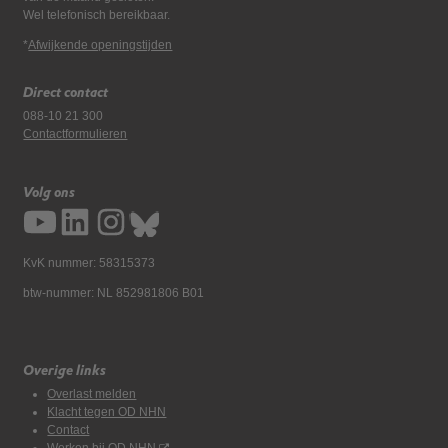
Wel telefonisch bereikbaar.
*
Afwijkende openingstijden
Direct contact
088-10 21 300
Contactformulieren
Volg ons
KvK nummer: 58315373
btw-nummer: NL 852981806 B01
Overige links
Overlast melden
Klacht tegen OD NHN
Contact