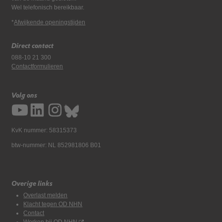
Wel telefonisch bereikbaar.
*
Afwijkende openingstijden
Direct contact
088-10 21 300
Contactformulieren
Volg ons
KvK nummer: 58315373
btw-nummer: NL 852981806 B01
Overige links
Overlast melden
Klacht tegen OD NHN
Contact