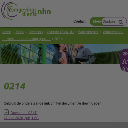
Contact
Menu
Home
Menu
Over ons
Over de OD NHN
Woo-verzoek
Woo-verzoek
toezicht en handhaving ganzen
0214
0214
Gebruik de onderstaande link om het document te downloaden.
Download ‘0214’,
27 mei 2026,
pdf
, 1MB