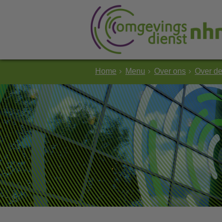
Home
Menu
Over ons
Over d