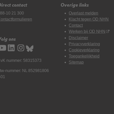
irect contact
Overige links
88-10 21 300
Overlast melden
ontactformulieren
Klacht tegen OD NHN
Contact
Werken bij OD NHN
Disclaimer
Volg ons
Privacyverklaring
Cookieverklaring
Toegankelijkheid
vK nummer: 58315373
Sitemap
tw-nummer: NL 852981806
B01