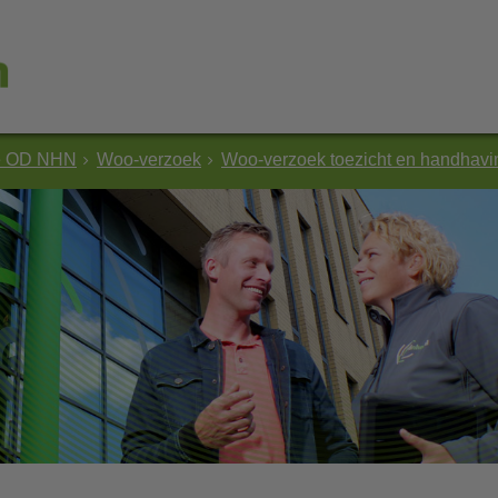
e OD NHN
Woo-verzoek
Woo-verzoek toezicht en handhav