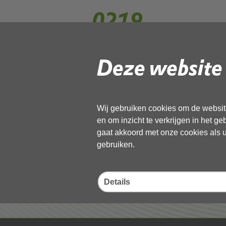
0219
Deze website 
Gebruik de onderstaande link om het
Download ‘0219’,
27 mei 2026,
pdf
, 748kB
Wij gebruiken cookies om de website
en om inzicht te verkrijgen in het g
Deel deze pagina
gaat akkoord met onze cookies als u 
gebruiken.
Details