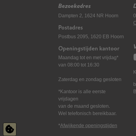
Bezoekadres
D
Dampten 2, 1624 NR Hoorn
0
C
Postadres
Postbus 2095, 1620 EB Hoorn
Openingstijden kantoor
Maandag tot en met vrijdag*
van 08:00 tot 16:30
K
Zaterdag en zondag gesloten
b
*Kantoor is alle eerste
vrijdagen
van de maand gesloten.
Wel telefonisch bereikbaar.
*
Afwijkende openingstijden