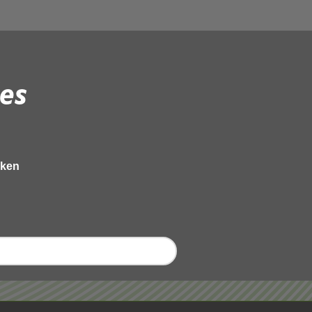
es
eken